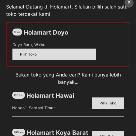
X
Terjangkau
Selamat Datang di Holamart. Silakan pillih salah satu
toko terdekat kami
Jika sedang mencari merk hand body untuk
memutihkan kulit, maka kali ini kami akan
Holamart Doyo
0
km
memberikan informasinya. Kulit yang putih dan
bersih, nampaknya menjadi idaman hampir
Doyo Baru, Waibu
semua wanita. Berikut merupakan brand hand
Pilih Toko
body yang bisa dicoba untuk memutihkan kulit.
Simak lengkapnya di bawah ini! Citra Pearly
White UV Hand & Body Lotion Jika menginginkan
Bukan toko yang Anda cari? Kami punya lebih
kulit putih …
banyak...
Continue reading →
Holamart Hawai
100
km
Pilih Toko
Nendali, Sentani Timur
23 Februari 2022
Rekomendasi
Holamart Koya Barat
200
km