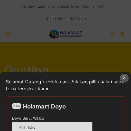
Tentang Kami
Blog
Lokasi Toko
Hubungi Kami
Toko Pilihan:
Pilih Toko
Search
Car
Gunting
X
Selamat Datang di Holamart. Silakan pillih salah satu
toko terdekat kami
Home
Alat Tulis Kantor
Gunting
Holamart Doyo
0
km
Doyo Baru, Waibu
Pilih Toko