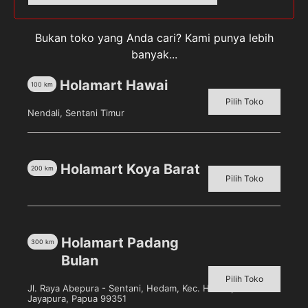
Bukan toko yang Anda cari? Kami punya lebih
banyak...
Holamart Hawai
100
km
Pilih Toko
Nendali, Sentani Timur
Gunting Warna
Kaibo Gunting Kertas
Warna
Pilih toko untuk melihat
Pilih toko untuk melihat
harga
harga
Holamart Koya Barat
200
km
Detail
Pilih Toko
Detail
Holamart Padang
300
km
Bulan
Pilih Toko
Jl. Raya Abepura - Sentani, Hedam, Kec. Heram, Kota
Jayapura, Papua 99351