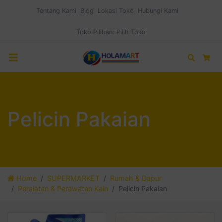
Tentang Kami
Blog
Lokasi Toko
Hubungi Kami
Toko Pilihan:
Pilih Toko
Search
Car
Pelicin Pakaian
Home
SUPERMARKET
Rumah & Dapur
Peralatan & Perawatan Kain
Pelicin Pakaian