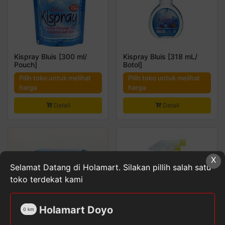
Kispray Bluis [300 ml/
Kispray Bluis [318 mL/
Pouch]
Botol]
Pilih toko untuk melihat
Pilih toko untuk melihat
harga
harga
Detail
Detail
X
Selamat Datang di Holamart. Silakan pillih salah satu
toko terdekat kami
Holamart Doyo
0
km