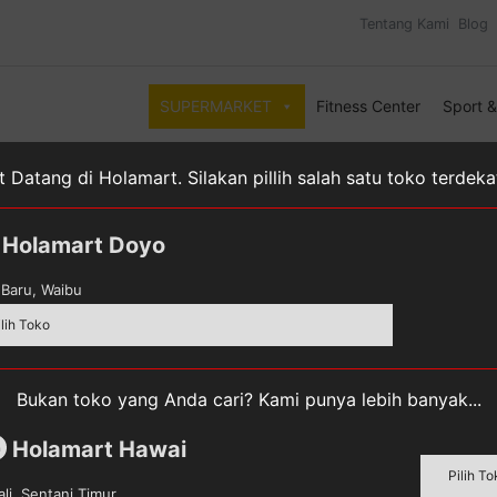
Tentang Kami
Blog
SUPERMARKET
Fitness Center
Sport 
 Datang di Holamart. Silakan pillih salah satu toko terdek
Holamart Doyo
Baru, Waibu
ilih Toko
tikan
Obat-obatan
Obat Tetes Mata
Bukan toko yang Anda cari? Kami punya lebih banyak...
Holamart Hawai
m
Pilih To
li, Sentani Timur