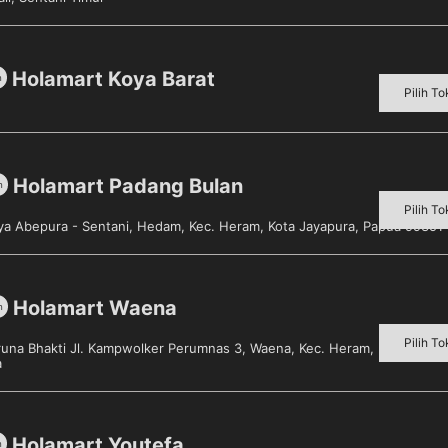
suai dengan pilihan Anda.
Holamart Koya Barat
m
Pilih To
Metode Pembayaran
Holamart Padang Bulan
m
Pilih To
aya Abepura - Sentani, Hedam, Kec. Heram, Kota Jayapura, Papua 99351
gai macam produk dalam satu
en
Holamart Waena
m
Pilih To
aruna Bhakti Jl. Kampwolker Perumnas 3, Waena, Kec. Heram, Kota Jayap
a
Holamart Youtefa
m