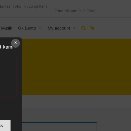
Lokasi Toko
Hubungi Kami
Toko Pilihan:
Pilih Toko
& Musik
Ok Bento
My account
Search
Cart
X
at kami
ko