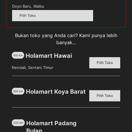
Doyo Baru, Waibu
Pilih Toko
Blue Band Serbaguna Tub
FILMA Margarine [250 g/
250 Gram
Cup]
Pilih toko untuk melihat
Pilih toko untuk melihat
Bukan toko yang Anda cari? Kami punya lebih
harga
harga
banyak...
Detail
Detail
Holamart Hawai
100
km
Pilih Toko
Nendali, Sentani Timur
Holamart Koya Barat
200
km
Pilih Toko
Holamart Padang
300
km
Gula Halus KIS 250gr
Gula Kelapa [300 Gr/3
Pcs]
Bulan