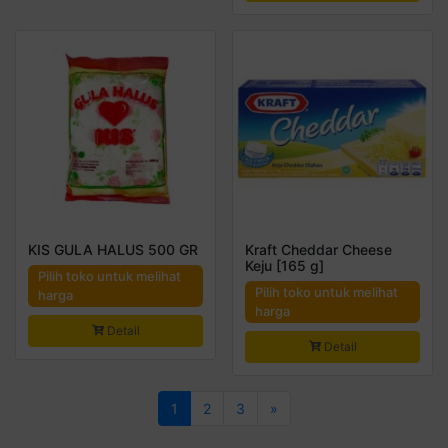
KIS GULA HALUS 500 GR
Kraft Cheddar Cheese
Keju [165 g]
Pilih toko untuk melihat
Pilih toko untuk melihat
harga
harga
Detail
Detail
1
2
3
»