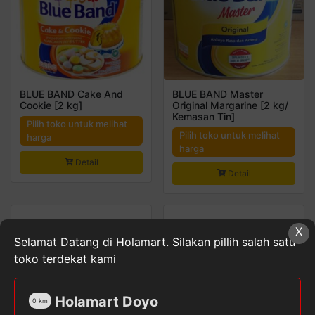
BLUE BAND Cake And
BLUE BAND Master
Cookie [2 kg]
Original Margarine [2 kg/
Kemasan Tin]
Pilih toko untuk melihat
Pilih toko untuk melihat
harga
harga
Detail
Detail
X
Selamat Datang di Holamart. Silakan pillih salah satu
toko terdekat kami
Holamart Doyo
0
km