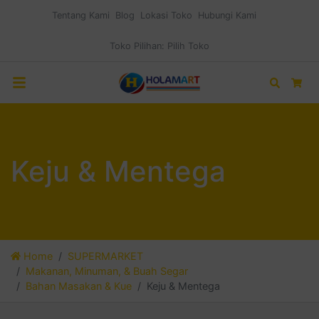
Tentang Kami
Blog
Lokasi Toko
Hubungi Kami
Toko Pilihan:
Pilih Toko
Search
Car
Keju & Mentega
Home
SUPERMARKET
Makanan, Minuman, & Buah Segar
Bahan Masakan & Kue
Keju & Mentega