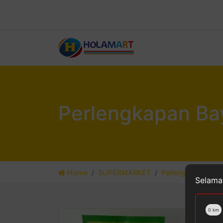
Perlengkapan Ba
Home
SUPERMARKET
Perlengkapan Bayi
Selamat
0
km