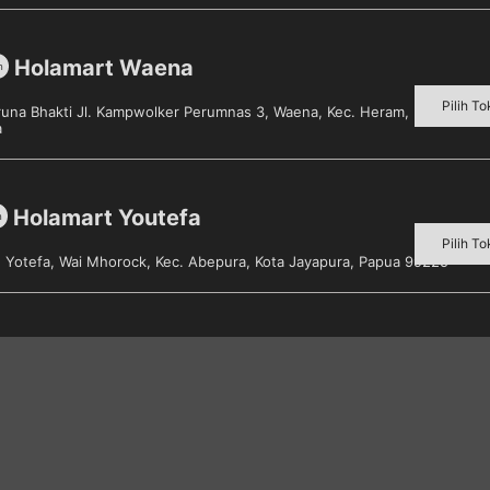
Holamart Waena
m
Pilih To
aruna Bhakti Jl. Kampwolker Perumnas 3, Waena, Kec. Heram, Kota Jayap
Metode Pembayaran
a
Holamart Youtefa
m
gai macam produk dalam satu
Pilih To
en
s. Yotefa, Wai Mhorock, Kec. Abepura, Kota Jayapura, Papua 99225