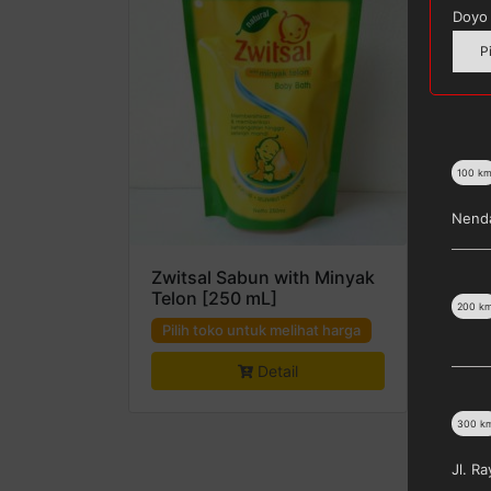
Doyo 
P
100
k
Nenda
Zwitsal Sabun with Minyak
Telon [250 mL]
200
k
Pilih toko untuk melihat harga
Detail
300
k
Jl. R