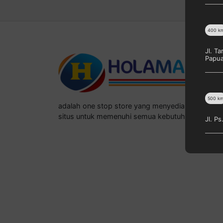
400
k
Jl. T
Papu
500
k
adalah one stop store yang menyediakan berba
situs untuk memenuhi semua kebutuhan konsum
Jl. P