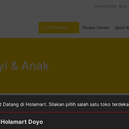
Tentang Kami
Blog
SUPERMARKET
Fitness Center
Sport 
yi & Anak
 & Anak
Halaman 30
 Datang di Holamart. Silakan pillih salah satu toko terdek
Holamart Doyo