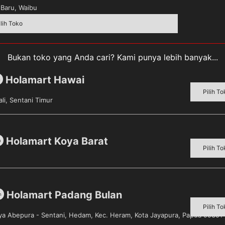
Baru, Waibu
ilih Toko
Bukan toko yang Anda cari? Kami punya lebih banyak...
Holamart Hawai
m
Pilih To
li, Sentani Timur
Holamart Koya Barat
m
Pilih To
Holamart Padang Bulan
m
Pilih To
«
1
…
28
29
30
aya Abepura - Sentani, Hedam, Kec. Heram, Kota Jayapura, Papua 99351