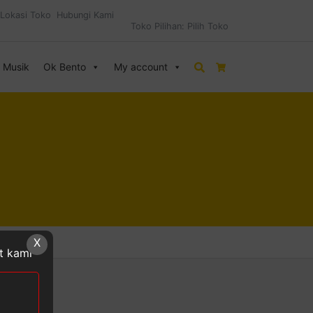
Lokasi Toko
Hubungi Kami
Toko Pilihan:
Pilih Toko
& Musik
Ok Bento
My account
Search
Cart
X
at kami