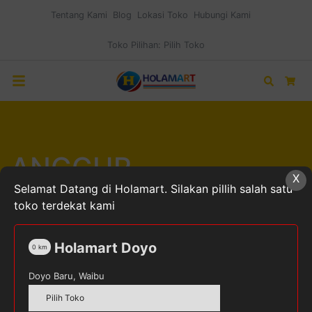
Tentang Kami
Blog
Lokasi Toko
Hubungi Kami
Toko Pilihan:
Pilih Toko
Search
Car
ANGGUR
X
Selamat Datang di Holamart. Silakan pillih salah satu
toko terdekat kami
Holamart Doyo
0
km
Home
Produk dengan tag “ANGGUR”
Doyo Baru, Waibu
Pilih Toko