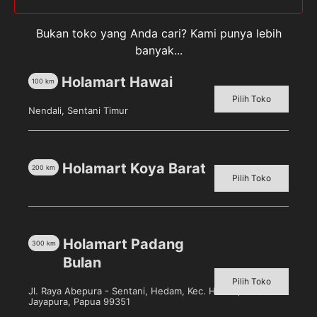
Bukan toko yang Anda cari? Kami punya lebih
banyak...
Holamart Hawai
100
km
Pilih Toko
Nendali, Sentani Timur
Anggur Hitam Non Biji
Pilih toko untuk melihat
harga
Holamart Koya Barat
200
km
Pilih Toko
Detail
Holamart Padang
300
km
Bulan
Pilih Toko
Jl. Raya Abepura - Sentani, Hedam, Kec. Heram, Kota
Jayapura, Papua 99351