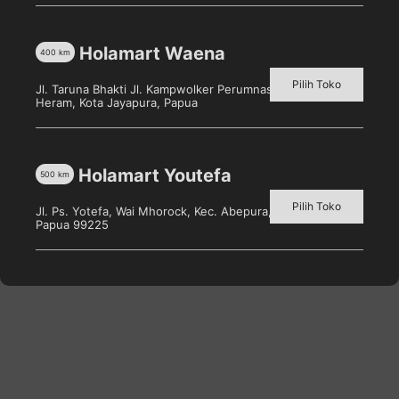
adalah one stop store yang menyediakan berbagai macam
produk dalam satu situs untuk memenuhi semua kebutuhan
Holamart Waena
400
km
konsumen
Pilih Toko
Jl. Taruna Bhakti Jl. Kampwolker Perumnas 3, Waena, Kec.
Metode Pembayaran
Heram, Kota Jayapura, Papua
Holamart Youtefa
500
km
Pilih Toko
Jl. Ps. Yotefa, Wai Mhorock, Kec. Abepura, Kota Jayapura,
Papua 99225