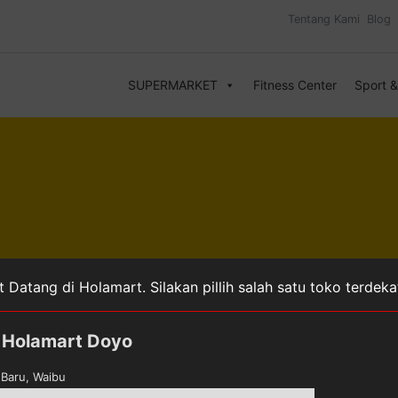
Tentang Kami
Blog
SUPERMARKET
Fitness Center
Sport 
 Datang di Holamart. Silakan pillih salah satu toko terdek
Holamart Doyo
Baru, Waibu