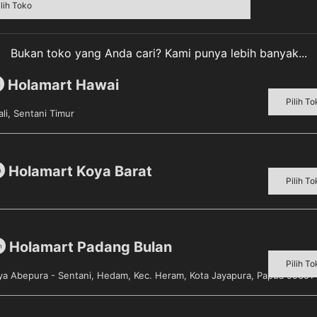
ilih Toko
Bukan toko yang Anda cari? Kami punya lebih banyak...
Holamart Hawai
m
Pilih To
li, Sentani Timur
Holamart Koya Barat
m
Pilih To
Holamart Padang Bulan
m
Pilih To
aya Abepura - Sentani, Hedam, Kec. Heram, Kota Jayapura, Papua 99351