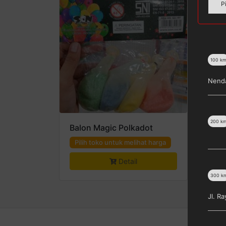
P
100
k
Nenda
200
k
Balon Magic Polkadot
Pilih toko untuk melihat harga
Detail
300
k
Jl. R