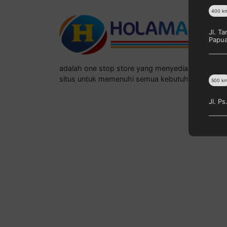
400
k
Jl. T
Papu
adalah one stop store yang menyediakan berba
situs untuk memenuhi semua kebutuhan konsum
500
k
Jl. P