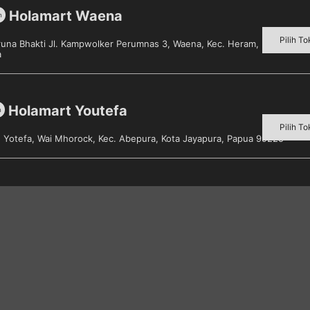
Holamart Waena
m
Metode Pembayaran
Pilih To
aruna Bhakti Jl. Kampwolker Perumnas 3, Waena, Kec. Heram, Kota Jayap
a
gai macam produk dalam satu
en
Holamart Youtefa
m
Pilih To
s. Yotefa, Wai Mhorock, Kec. Abepura, Kota Jayapura, Papua 99225