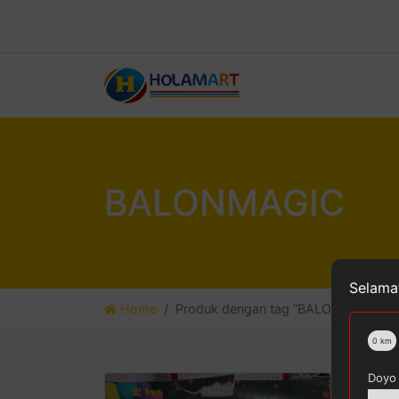
BALONMAGIC
Selamat
Home
Produk dengan tag “BALONMAGIC”
0
km
Doyo 