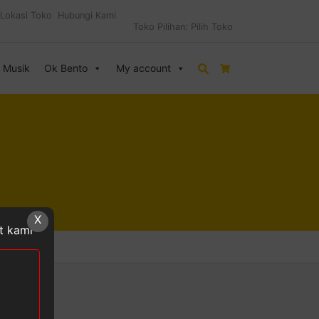
Lokasi Toko
Hubungi Kami
Toko Pilihan:
Pilih Toko
& Musik
Ok Bento
My account
Search
Cart
X
at kami