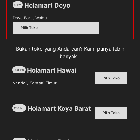
Holamart Doyo
0
km
Doyo Baru, Waibu
Pilih Toko
BLUE BAND Cake And
BLUE BAND Master
Cookie [2 kg]
Original Margarine [2 kg/
Kemasan Tin]
Pilih toko untuk melihat
Pilih toko untuk melihat
harga
Bukan toko yang Anda cari? Kami punya lebih
harga
banyak...
Detail
Detail
Holamart Hawai
100
km
Pilih Toko
Nendali, Sentani Timur
Holamart Koya Barat
200
km
Pilih Toko