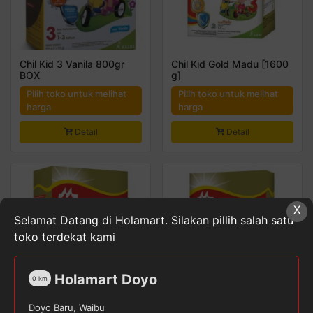
Chil Kid 3 Vanila 800gr
Chil Kid Gold Madu [1600
BOX
g]
Pilih toko untuk melihat
Pilih toko untuk melihat
harga
harga
Detail
Detail
X
Selamat Datang di Holamart. Silakan pillih salah satu
toko terdekat kami
Holamart Doyo
0
km
Doyo Baru, Waibu