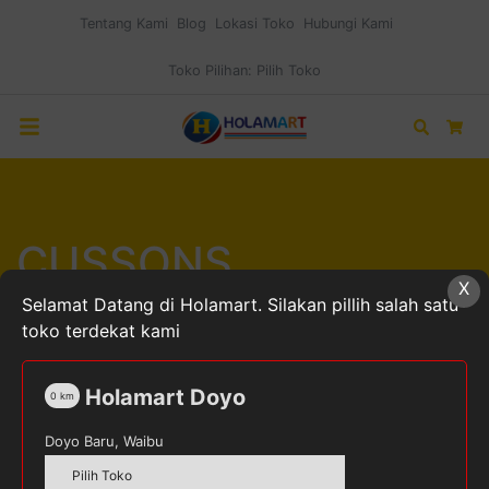
Tentang Kami
Blog
Lokasi Toko
Hubungi Kami
Toko Pilihan:
Pilih Toko
Search
Car
CUSSONS
X
Selamat Datang di Holamart. Silakan pillih salah satu
toko terdekat kami
Home
Produk dengan tag “CUSSONS”
Holamart Doyo
0
km
Doyo Baru, Waibu
Pilih Toko