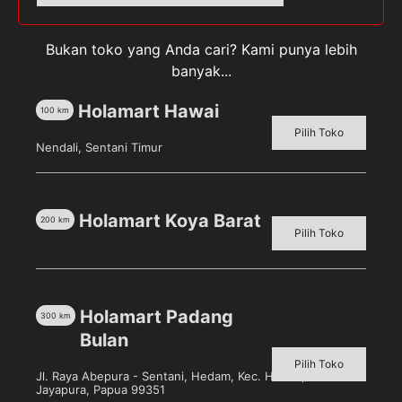
Bukan toko yang Anda cari? Kami punya lebih
banyak...
Holamart Hawai
100
km
Pilih Toko
Nendali, Sentani Timur
IMPERIAL LEATHER Bar
Soap Classic [75 g]
Pilih toko untuk melihat
harga
Holamart Koya Barat
200
km
Pilih Toko
Detail
Holamart Padang
300
km
Bulan
Pilih Toko
Jl. Raya Abepura - Sentani, Hedam, Kec. Heram, Kota
Jayapura, Papua 99351