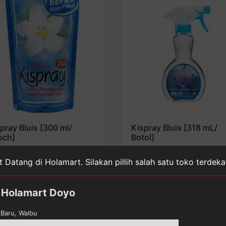
pray Bluis [300 ml/
Kispray Bluis [318 mL/
uch]
Botol]
lih toko untuk melihat harga
Pilih toko untuk melihat harg
 Datang di Holamart. Silakan pillih salah satu toko terdek
Detail
Detail
Holamart Doyo
Baru, Waibu