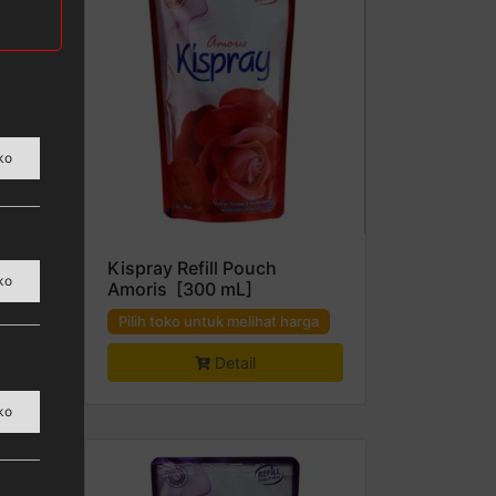
ko
us
Kispray Refill Pouch
ko
Amoris [300 mL]
a
Pilih toko untuk melihat harga
Detail
ko