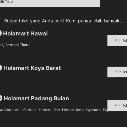
ilih Toko
Bukan toko yang Anda cari? Kami punya lebih banyak...
Holamart Hawai
m
Pilih To
li, Sentani Timur
Holamart Koya Barat
spray Pewangi Pakaian
Kispray Pouch Glamoro
m
Pilih To
ol Gold [318 mL]
Gold [300 mL]
lih toko untuk melihat harga
Pilih toko untuk melihat harg
Detail
Detail
Holamart Padang Bulan
m
Pilih To
aya Abepura - Sentani, Hedam, Kec. Heram, Kota Jayapura, Papua 99351