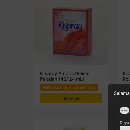
Kispray Amoris Pelicin
Kis
Pakaian [4S/ 24 mL]
Po
Pilih toko untuk melihat harga
Pi
Selamat
Detail
0
km
Doyo 