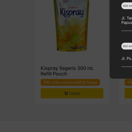
400
k
Jl. T
Papu
500
k
Jl. P
Kispray Segeris 300 mL
Kis
Refill Pouch
Bot
Pilih toko untuk melihat harga
Pi
Detail