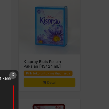
Kispray Bluis Pelicin
Pakaian [4S/ 24 mL]
a
Pilih toko untuk melihat harga
X
at kami
Detail