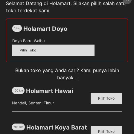
Selamat Datang di Holamart. Silakan pillih salah satu
toko terdekat kami
Holamart Doyo
0
km
Doyo Baru, Waibu
Pilih Toko
Lifebuoy Body Wash
Lifebuoy Body Wash
Mildcare Refil 450 ml
Vitaprotect Refil 450 ml
Pilih toko untuk melihat
Pilih toko untuk melihat
Bukan toko yang Anda cari? Kami punya lebih
harga
harga
banyak...
Detail
Detail
Holamart Hawai
100
km
Pilih Toko
Nendali, Sentani Timur
Holamart Koya Barat
200
km
Pilih Toko