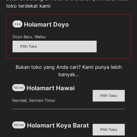
toko terdekat kami
Holamart Doyo
0
km
Doyo Baru, Waibu
Pilih Toko
Beras Kano 10Kg
Beras Kano 25Kg
Pilih toko untuk melihat
Pilih toko untuk melihat
Bukan toko yang Anda cari? Kami punya lebih
harga
harga
banyak...
Detail
Detail
Holamart Hawai
100
km
Pilih Toko
Nendali, Sentani Timur
Holamart Koya Barat
200
km
Pilih Toko