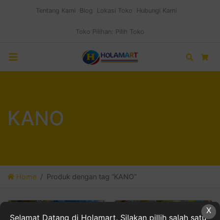
Tentang Kami
Blog
Lokasi Toko
Hubungi Kami
Toko Pilihan:
Pilih Toko
Search
Car
KANO
Home
Produk dengan tag “KANO”
X
Selamat Datang di Holamart. Silakan pillih salah satu