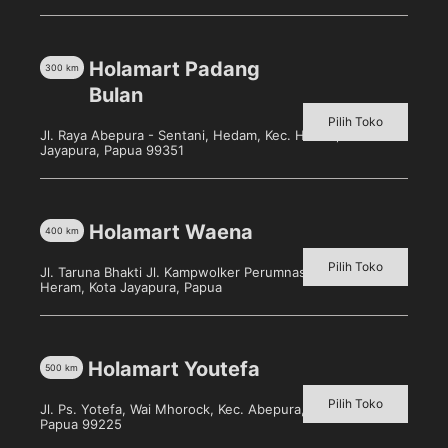
Holamart Padang
300
km
Beras Kano 5 Kg
Bulan
Pilih toko untuk melihat
harga
Pilih Toko
Jl. Raya Abepura - Sentani, Hedam, Kec. Heram, Kota
Jayapura, Papua 99351
Detail
Holamart Waena
400
km
Pilih Toko
Jl. Taruna Bhakti Jl. Kampwolker Perumnas 3, Waena, Kec.
Heram, Kota Jayapura, Papua
Holamart Youtefa
500
km
adalah one stop store yang menyediakan berbagai macam
produk dalam satu situs untuk memenuhi semua kebutuhan
Pilih Toko
Jl. Ps. Yotefa, Wai Mhorock, Kec. Abepura, Kota Jayapura,
konsumen
Papua 99225