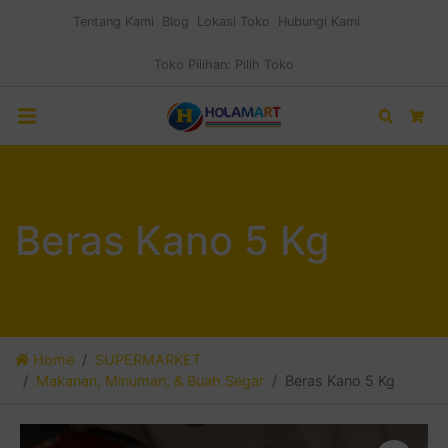
Tentang Kami
Blog
Lokasi Toko
Hubungi Kami
Toko Pilihan:
Pilih Toko
Search
Car
Beras Kano 5 Kg
Home
SUPERMARKET
Makanan, Minuman, & Buah Segar
Beras Kano 5 Kg