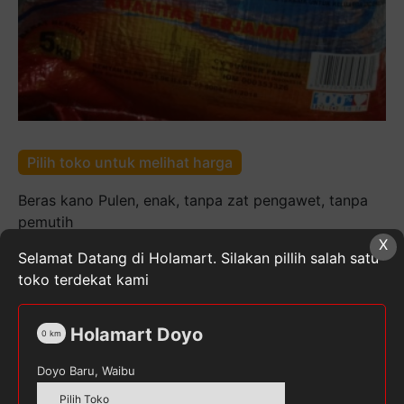
Pilih toko untuk melihat harga
Beras kano Pulen, enak, tanpa zat pengawet, tanpa
pemutih
X
Kuantitas
Selamat Datang di Holamart. Silakan pillih salah satu
Beras
toko terdekat kami
Kano
5
Holamart Doyo
0
km
Kg
SKU:
8993556880108
Kategori:
Bahan Masakan &
Kue
,
Beras
,
Makanan, Minuman, & Buah Segar
Tag:
Doyo Baru, Waibu
KANO
Pilih Toko