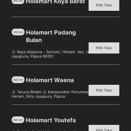
Holamart Koya Barat
200
km
Pilih Toko
Holamart Padang
300
km
Bulan
Pilih Toko
Jl. Raya Abepura - Sentani, Hedam, Kec. Heram, Kota
Jayapura, Papua 99351
TEMPAT PAPER CLIP
Pensil anak-anak/ pensil
TRIFELO TF-708 TF 708
hello kitty 2.0 mm
Holamart Waena
400
km
Pilih toko untuk melihat
Pilih toko untuk melihat
harga
harga
Pilih Toko
Jl. Taruna Bhakti Jl. Kampwolker Perumnas 3, Waena, Kec.
Heram, Kota Jayapura, Papua
Detail
Detail
Holamart Youtefa
500
km
Pilih Toko