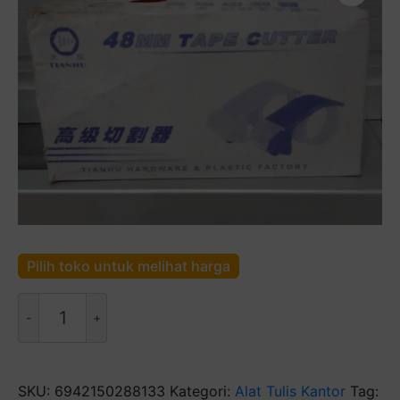
Pilih toko untuk melihat harga
Kuantitas
48
MM
TAPE
CUTTER
SKU:
6942150288133
Kategori:
Alat Tulis Kantor
Tag: