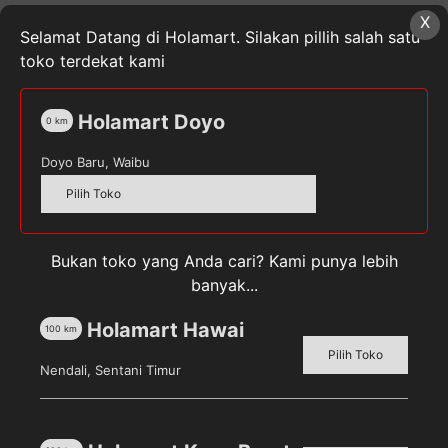
TAPECUTTER
X
Selamat Datang di Holamart. Silakan pillih salah satu
toko terdekat kami
Holamart Doyo
0
km
Deskripsi
Doyo Baru, Waibu
Ulasan (0)
Pilih Toko
TAPE DISPENSER ALAT PEMOTONG LAKBAN 48MM
Bukan toko yang Anda cari? Kami punya lebih
UKURAN : 14 X 8,5 CM
banyak...
UKURAN LAKBAN MAKS : 48MM / 2 INCH
BAHAN BODY : PLASTIK
Holamart Hawai
100
km
Pilih Toko
Nendali, Sentani Timur
Produk Terkait