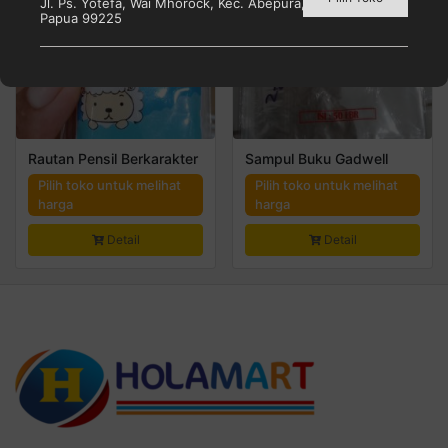
Jl. Ps. Yotefa, Wai Mhorock, Kec. Abepura, Kota Jayapura,
Papua 99225
Rautan Pensil Berkarakter
Sampul Buku Gadwell
Pilih toko untuk melihat
Pilih toko untuk melihat
harga
harga
Detail
Detail