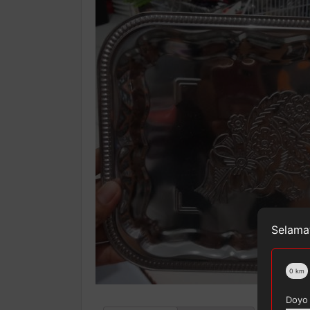
Selamat
0
km
Doyo 