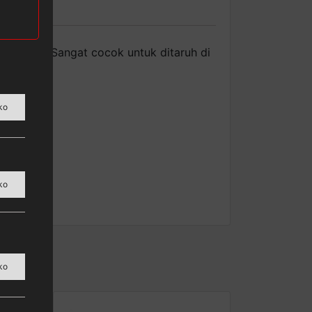
sa bunga. Sangat cocok untuk ditaruh di
ko
ko
ko