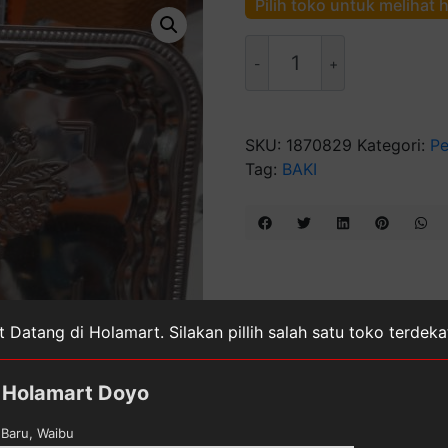
Pilih toko untuk melihat 
Kuantitas
555
Baki
Kecil
Gambar
SKU:
1870829
Kategori:
Pe
Tag:
BAKI
 Datang di Holamart. Silakan pillih salah satu toko terdek
Holamart Doyo
Baru, Waibu