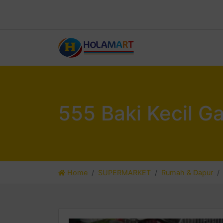
555 Baki Kecil G
Home
SUPERMARKET
Rumah & Dapur