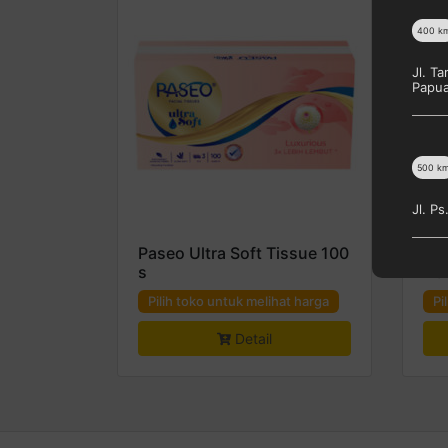
400
k
Jl. T
Papu
500
k
Jl. P
Paseo Ultra Soft Tissue 100
Pas
s
BO
Pilih toko untuk melihat harga
Pi
Detail