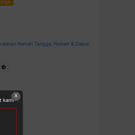
harga
ralatan Rumah Tangga
,
Rumah & Dapur
X
at kami