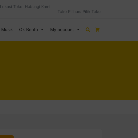
Lokasi Toko
Hubungi Kami
Toko Pilihan:
Pilih Toko
& Musik
Ok Bento
My account
Search
Cart