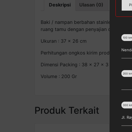
Deskripsi
Ulasan (0)
P
Baki / nampan berbahan stainless steel 
ruang tamu dengan penyajian diatasnya.
100
k
Ukuran : 37 x 26 cm
Nenda
Perhitungan ongkos kirim produk ini dih
Dimensi Packing : 38 x 27 x 3 cm
200
k
Volume : 200 Gr
300
k
Produk Terkait
Jl. R