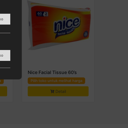
ko
ura,
ko
Nice Facial Tissue 60’s
a
Pilih toko untuk melihat harga
Detail