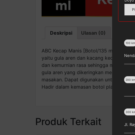
P
Deskripsi
Ulasan (0)
100
k
ABC Kecap Manis [Botol/135 mL] merupak
Nenda
yaitu gula aren dan kacang kedelai. Ke
dan kemurnian rasa sehingga memberikan
gula aren yang dikeringkan menggunaka
masakan. Dapat digunakan untuk berbaga
200
k
Hadir dalam kemasan botol plastik prak
300
k
Produk Terkait
Jl. R