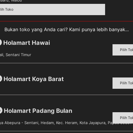
ilih Toko
Bukan toko yang Anda cari? Kami punya lebih banyak...
Holamart Hawai
m
an kecap manis terbuat dari bahan-bahan eksotis pilihan 
Pilih To
li, Sentani Timur
cap manis ABC diproses secara modern dan higienis untuk 
 cita rasa istimewa pada setiap masakan. Rasa manis ABC 
n panas sinar matahari, menambah aroma dan memberi ras
i sajian masakan, seperti tumisan, goreng, bakar atau pan
Holamart Koya Barat
m
Pilih To
tis juga memudahkan saat digunakan dan disimpan.
Holamart Padang Bulan
m
Pilih To
aya Abepura - Sentani, Hedam, Kec. Heram, Kota Jayapura, Papua 99351