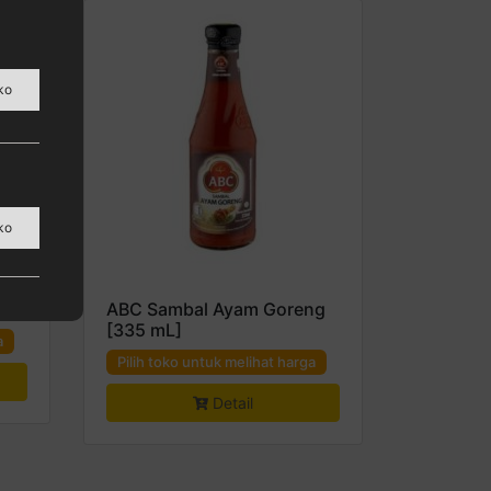
ko
ura,
ko
ABC Sambal Ayam Goreng
[335 mL]
a
Pilih toko untuk melihat harga
Detail