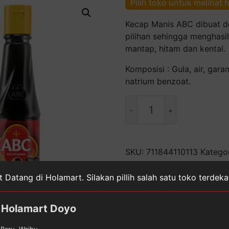
Pilih toko untuk melihat 
Kecap Manis ABC dibuat d
pilihan sehingga menghasi
mantap, hitam dan kental.
Komposisi : Gula, air, gar
natrium benzoat.
Kuantitas
ABC
Kecap
Manis
[Botol/135
SKU:
711844110113
Katego
mL]
Masakan
,
Makanan, Minum
 Datang di Holamart. Silakan pillih salah satu toko terdek
Holamart Doyo
Baru, Waibu