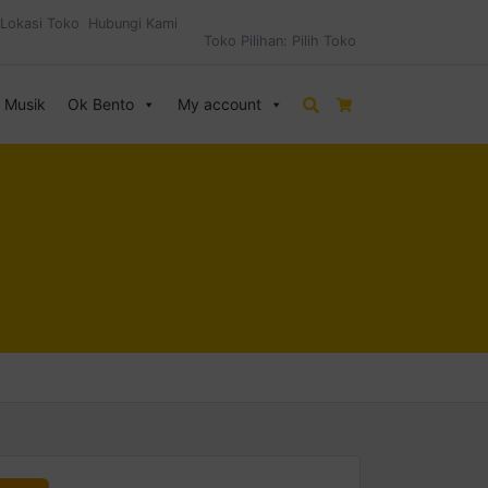
Lokasi Toko
Hubungi Kami
Toko Pilihan:
Pilih Toko
& Musik
Ok Bento
My account
Search
Cart