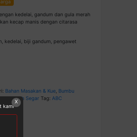
harga
engan kedelai, gandum dan gula merah
lkan kecap manis dengan citarasa
am, kedelai, biji gandum, pengawet
ri:
Bahan Masakan & Kue
,
Bumbu
an, & Buah Segar
Tag:
ABC
X
at kami