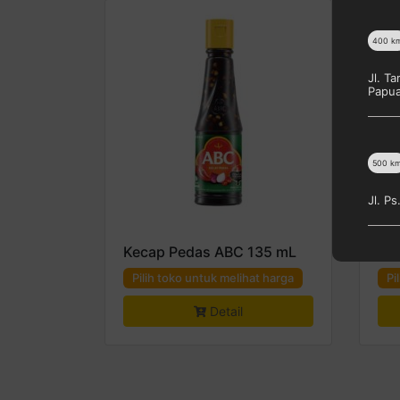
400
k
Jl. T
Papu
500
k
Jl. P
Kecap Pedas ABC 135 mL
AB
Pilih toko untuk melihat harga
Pi
Detail