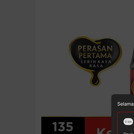
Selamat
0
km
Doyo 