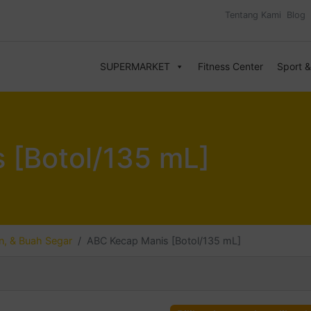
Tentang Kami
Blog
SUPERMARKET
Fitness Center
Sport 
 [Botol/135 mL]
, & Buah Segar
ABC Kecap Manis [Botol/135 mL]