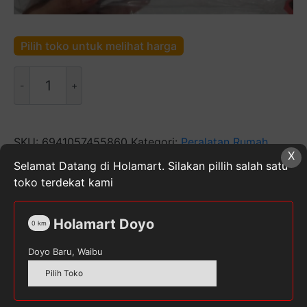
Pilih toko untuk melihat harga
Kuantitas
Ban
Pelampung
Car
Police
SKU:
6941057455860
Kategori:
Peralatan Rumah
X
Tangga
,
Rumah & Dapur
Tag:
PELAMPUNG
Selamat Datang di Holamart. Silakan pillih salah satu
toko terdekat kami
Holamart Doyo
0
km
Deskripsi
Doyo Baru, Waibu
Ulasan (0)
Pilih Toko
Ban Pelampung Duduk Intex Police Car