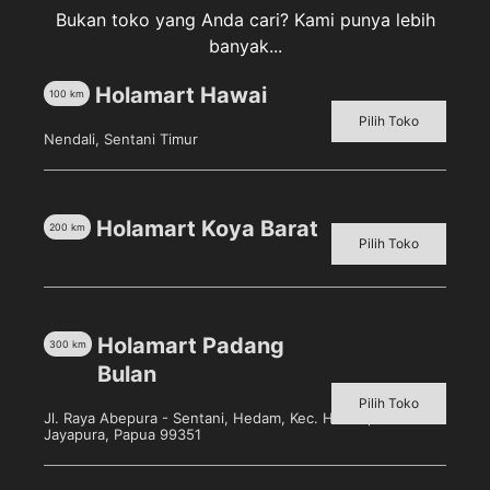
Bukan toko yang Anda cari? Kami punya lebih
Pelampung Ban Intex berguna untuk membantu
banyak...
anak2 mengapung di kolam renang dengan tampilan
unik dan lucu membuat model disukai orang tua dan
Holamart Hawai
100
km
anak.
Pilih Toko
Bagian Tengah ada lobang untuk masukin kedua kaki
Nendali, Sentani Timur
anak anda
Motif : mobil polisi
Stock : Ready
Holamart Koya Barat
200
km
Merk INTEX
Pilih Toko
Untuk usia : 1-3 tahun
Berat maksimal anak : 15 Kg
Holamart Padang
300
km
Bulan
Produk Terkait
Pilih Toko
Jl. Raya Abepura - Sentani, Hedam, Kec. Heram, Kota
Jayapura, Papua 99351