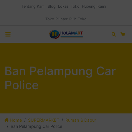
Tentang Kami
Blog
Lokasi Toko
Hubungi Kami
Toko Pilihan:
Pilih Toko
Search
Car
Ban Pelampung Car
Police
Home
SUPERMARKET
Rumah & Dapur
Ban Pelampung Car Police