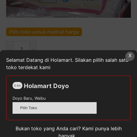
Pilih toko untuk melihat harga
Kuantitas
Ban
X
Pelampung
Selamat Datang di Holamart. Silakan pillih salah satu
Swim
toko terdekat kami
Ring
SKU:
1970502
Kategori:
Peralatan Rumah Tangga
,
Rumah & Dapur
Tag:
PELAMPUNG
Holamart Doyo
0
km
Doyo Baru, Waibu
Pilih Toko
Deskripsi
Bukan toko yang Anda cari? Kami punya lebih
Ulasan (0)
banyak...