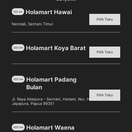
Pelampung Ban Renang Anak
Holamart Hawai
100
km
Pilih Toko
Diameter 60cm
Nendali, Sentani Timur
Cocok utk anak dibawah 10thn
Ban renang pelampung hanyalah alat bantu utk
Holamart Koya Barat
200
km
renang tetap harus perhatian pengawasan dari orang
Pilih Toko
tua.
Holamart Padang
300
km
Bulan
Produk Terkait
Pilih Toko
Jl. Raya Abepura - Sentani, Hedam, Kec. Heram, Kota
Jayapura, Papua 99351
Holamart Waena
400
km