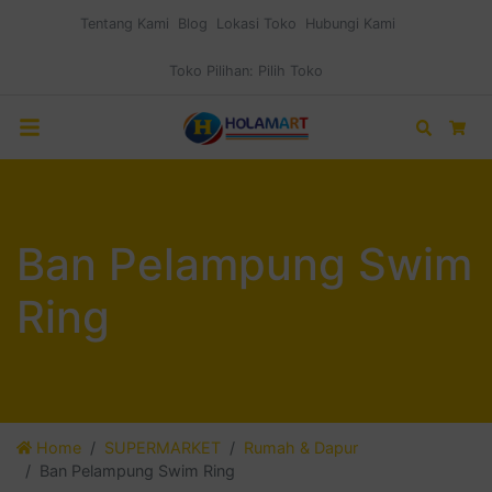
Tentang Kami
Blog
Lokasi Toko
Hubungi Kami
Toko Pilihan:
Pilih Toko
Search
Car
Ban Pelampung Swim
Ring
Home
SUPERMARKET
Rumah & Dapur
Ban Pelampung Swim Ring