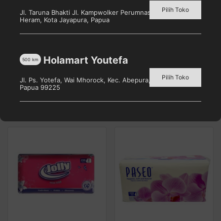
Pilih Toko
Jl. Taruna Bhakti Jl. Kampwolker Perumnas 3, Waena, Kec.
Heram, Kota Jayapura, Papua
Holamart Youtefa
500
km
JOLLY TISSUE 560’s
Paseo Tisu Elegant 250’s
Pilih Toko
Pilih toko untuk melihat
Pilih toko untuk melihat
Jl. Ps. Yotefa, Wai Mhorock, Kec. Abepura, Kota Jayapura,
Papua 99225
harga
harga
Detail
Detail