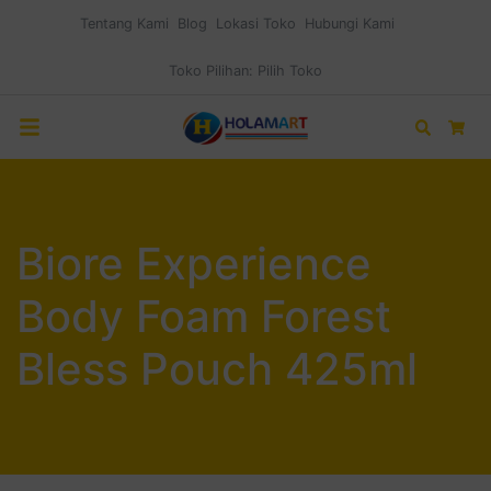
Tentang Kami
Blog
Lokasi Toko
Hubungi Kami
Toko Pilihan:
Pilih Toko
Search
Car
Biore Experience
Body Foam Forest
Bless Pouch 425ml