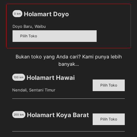
Holamart Doyo
0
km
Kuantitas
Biore
Doyo Baru, Waibu
Experience
Pilih Toko
Body
Foam
SKU:
8992727005661
Kategori:
Kesehatan &
Forest
Kecantikan
,
Perawatan Tubuh
,
Sabun Mandi
Tag:
Bukan toko yang Anda cari? Kami punya lebih
Bless
BIORE
banyak...
Pouch
425ml
Holamart Hawai
100
km
Pilih Toko
Nendali, Sentani Timur
Deskripsi
Ulasan (0)
Holamart Koya Barat
200
km
Pilih Toko
Rasakan belaian aroma
White Orcid
dan inovasi
unik
Aeroscent Technology
yang akan membuat