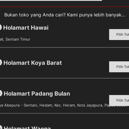
Bukan toko yang Anda cari? Kami punya lebih banyak...
Holamart Hawai
m
Pilih To
li, Sentani Timur
/Botol] merupakan sabun mandi yang terbuat dari bahan al
Menjadikan badan lebih wangi dan percaya diri pada saat b
Holamart Koya Barat
m
Pilih To
Holamart Padang Bulan
m
Pilih To
aya Abepura - Sentani, Hedam, Kec. Heram, Kota Jayapura, Papua 99351
Holamart Waena
m