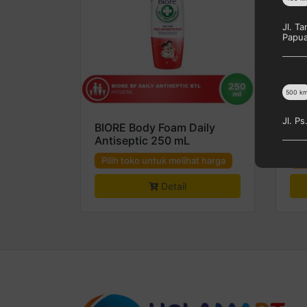
Jl. T
Papu
500
k
Jl. P
BIORE Body Foam Daily
Bio
Antiseptic 250 mL
Fo
Pilih toko untuk melihat harga
Pi
Detail