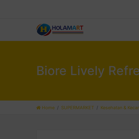
Biore Lively Ref
Home
SUPERMARKET
Kesehatan & Kecan