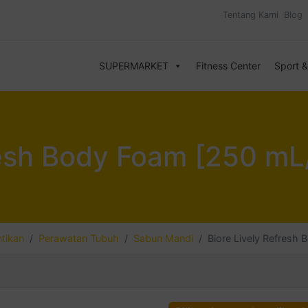
Tentang Kami
Blog
SUPERMARKET
Fitness Center
Sport 
resh Body Foam [250 mL
tikan
Perawatan Tubuh
Sabun Mandi
Biore Lively Refresh