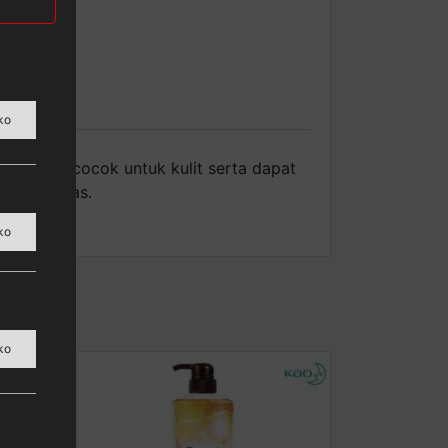
ko
ami yang cocok untuk kulit serta dapat
eraktivitas.
ko
ko