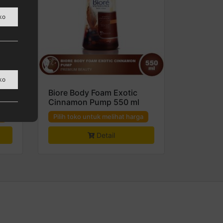
ko
ura,
ko
Biore Body Foam Exotic
Cinnamon Pump 550 ml
a
Pilih toko untuk melihat harga
Detail