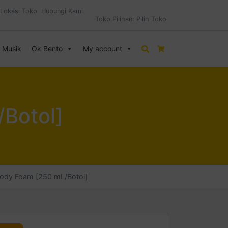
Lokasi Toko
Hubungi Kami
Toko Pilihan:
Pilih Toko
& Musik
Ok Bento
My account
Search
Cart
/Botol]
 Body Foam [250 mL/Botol]