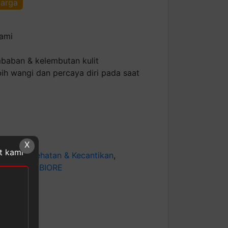
harga
lami
baban & kelembutan kulit
ih wangi dan percaya diri pada saat
X
at kami
egori:
Kesehatan & Kecantikan
,
andi
Tag:
BIORE