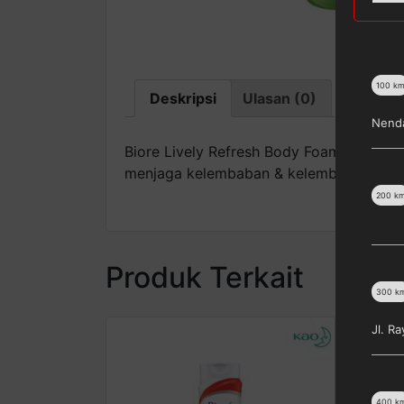
100
k
Deskripsi
Ulasan (0)
Nenda
Biore Lively Refresh Body Foam [250 mL
menjaga kelembaban & kelembutan kulit. 
200
k
Produk Terkait
300
k
Jl. R
400
k