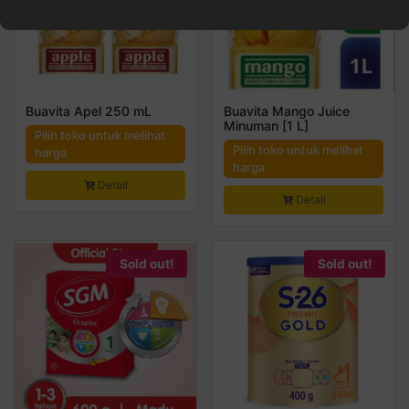
Buavita Apel 250 mL
Buavita Mango Juice
Minuman [1 L]
Pilih toko untuk melihat
Pilih toko untuk melihat
harga
harga
Detail
Detail
Sold out!
Sold out!