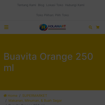
Tentang Kami
Blog
Lokasi Toko
Hubungi Kami
Toko Pilihan:
Pilih Toko
Search
Car
Buavita Orange 250
ml
Home
SUPERMARKET
Makanan, Minuman, & Buah Segar