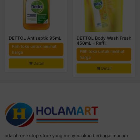
DETTOL Antiseptik 95mL
DETTOL Body Wash Fresh
450mL – Reffil
Pilih toko untuk melihat
Pilih toko untuk melihat
harga
harga
Detail
Detail
adalah one stop store yang menyediakan berbagai macam