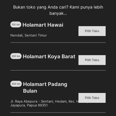
Bukan toko yang Anda cari? Kami punya lebih
banyak...
Deskripsi
Ulasan (0)
Holamart Hawai
100
km
Pilih Toko
Nendali, Sentani Timur
Casablanca Body Mist Romantic Body Spray, body
spray yang mengandung parfum mewah dengan
aroma romantic yang segar. Casablanca Body Spray
diciptakan dan dipilih oleh panel perfumer kami untuk
Holamart Koya Barat
200
km
Pilih Toko
menjamin keharuman yang tahan lama, membuat
Anda merasa segar dan percaya diri sepanjang hari.
Holamart Padang
300
km
Bulan
Produk Terkait
Pilih Toko
Jl. Raya Abepura - Sentani, Hedam, Kec. Heram, Kota
Jayapura, Papua 99351