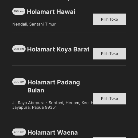
– Untuk Usia 6-12 Bulan
Holamart Hawai
100
km
Kuantitas
Pilih Toko
Nendali, Sentani Timur
Chil
Mil
Formula
400gr
Holamart Koya Barat
SKU:
8992802140041
Kategori:
Makanan, Minuman, &
200
km
Pilih Toko
Box
Buah Segar
,
Susu 6-12 Bulan
,
Susu Bubuk
Tag:
CHILMIL
Holamart Padang
300
km
Bulan
Pilih Toko
Deskripsi
Jl. Raya Abepura - Sentani, Hedam, Kec. Heram, Kota
Jayapura, Papua 99351
Ulasan (0)
Holamart Waena
400
km