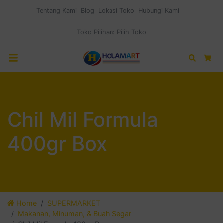
Tentang Kami
Blog
Lokasi Toko
Hubungi Kami
Toko Pilihan:
Pilih Toko
Search
Car
Chil Mil Formula
400gr Box
Home
SUPERMARKET
Makanan, Minuman, & Buah Segar