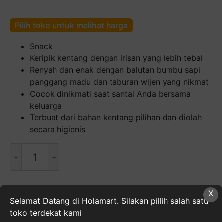
Pilih toko untuk melihat harga
Snack
Keripik kentang dengan irisan yang lebih tebal
Renyah dan enak dengan balutan bumbu sapi
panggang madu dan taburan wijen yang nikmat
Cocok dinikmati saat santai Anda bersama
keluarga
Terbuat dari bahan kentang pilihan dan diolah
secara higienis
Kuantitas
Chitato
Foodie
Honey
X
Beef
SKU:
089686599022
Kategori:
Cemilan
,
Makanan,
Selamat Datang di Holamart. Silakan pillih salah satu
BBQ
Minuman, & Buah Segar
,
Snack
Tag:
CHITATO
toko terdekat kami