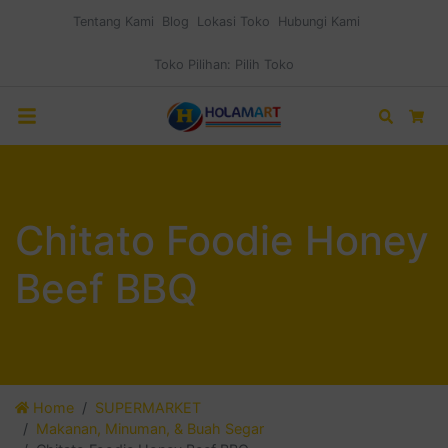
Tentang Kami
Blog
Lokasi Toko
Hubungi Kami
Toko Pilihan:
Pilih Toko
Search
Car
Chitato Foodie Honey
Beef BBQ
Home
SUPERMARKET
Makanan, Minuman, & Buah Segar