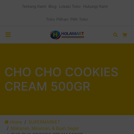
Tentang Kami
Blog
Lokasi Toko
Hubungi Kami
Toko Pilihan:
Pilih Toko
Search
Car
CHO CHO COOKIES
CREAM 500GR
Home
SUPERMARKET
Makanan, Minuman, & Buah Segar