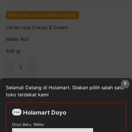
Pilih toko untuk melihat harga
Varian rasa Cokies & Cream
Wafer Roll
500 gr
Kuantitas
CHO
CHO
X
COOKIES
Selamat Datang di Holamart. Silakan pillih salah satu
CREAM
SKU:
8992952953577
Kategori:
Cemilan
,
Makanan,
toko terdekat kami
500GR
Minuman, & Buah Segar
,
Snack
Tag:
CHOCHO
Holamart Doyo
0
km
Doyo Baru, Waibu