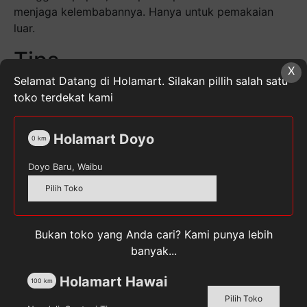
menjaga kelembabannya. Hanya untuk pemakaian
luar.
Tips
X
Selamat Datang di Holamart. Silakan pillih salah satu
Waktu terbaik menggunakan pelembab, adalah saat
toko terdekat kami
bayi masih basah sesudah mandi. Usap pada kulit
bayi yang sudah kering untuk mempertahankan
kelembabannya.
Holamart Doyo
0
km
Kuantitas
Doyo Baru, Waibu
CUSSONS
Pilih Toko
BABY
Cream
Mild
SKU:
8998103101101
Kategori:
Krim & Sunblock Anak
,
Bukan toko yang Anda cari? Kami punya lebih
Gentle
Perlengkapan Bayi & Anak
Tag:
CUSSONSBABY
banyak...
100
g
Holamart Hawai
100
km
Pilih Toko