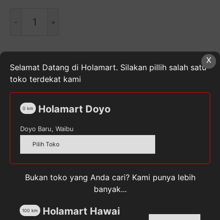
Kuantitas
Cussons
Baby
Lotion
X
Fresh
SKU:
8998103014340
Kategori:
Krim & Sunblock
Selamat Datang di Holamart. Silakan pillih salah satu
&
Anak
,
Perlengkapan Bayi & Anak
Tag:
CUSSONSBABY
toko terdekat kami
Nourish
200mL
Holamart Doyo
0
km
Doyo Baru, Waibu
Deskripsi
Pilih Toko
Ulasan (0)
Bukan toko yang Anda cari? Kami punya lebih
banyak...
Cussons Baby Lotion Fresh & Nourish
adalah lotion
Holamart Hawai
atau pelembab untuk kulit si kecil. Kulit bayi 60%
100
km