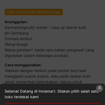
Pilih toko untuk melihat harga
Keunggulan :
Dermatologically tested – lulus uji dokter kulit
pH Seimbang
Formula lembut
Wangi bunga
Bebas paraben* (salah satu bahan pengawet yang
digunakan dalam beberapa produk).
Cara menggunakan:
Oleskan dengan lembut pada pantat bayi saat
mengganti popok popok, atau pada lipatan kulit
untuk menambah kelembaban. Hanya untuk
pemakaian luar.
X
Selamat Datang di Holamart. Silakan pillih salah satu
Tips :
toko terdekat kami
Waktu terbaik untuk menggunakan pelembab adalah