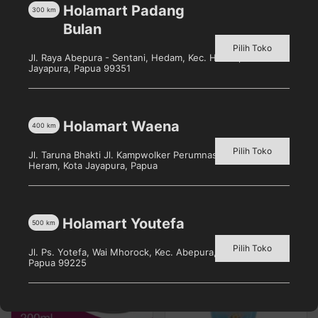
sehingga lebih rentan terhadap iritasi. Untuk
Holamart Padang
300
km
membuatnya tetap lembut, gunakan Soft & Smooth
Bulan
baby Cream. Mengandung bahan alami Almond Oil
Pilih Toko
Jl. Raya Abepura - Sentani, Hedam, Kec. Heram, Kota
agar kulit tetap terjaga kelembabannya dan Rose Oil
Jayapura, Papua 99351
agar kulit tetap lembut dan halus.
Holamart Waena
400
km
Produk Terkait
Pilih Toko
Jl. Taruna Bhakti Jl. Kampwolker Perumnas 3, Waena, Kec.
Heram, Kota Jayapura, Papua
Holamart Youtefa
500
km
Pilih Toko
Jl. Ps. Yotefa, Wai Mhorock, Kec. Abepura, Kota Jayapura,
Papua 99225