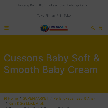
Tentang Kami
Blog
Lokasi Toko
Hubungi Kami
Toko Pilihan:
Pilih Toko
Search
Car
Cussons Baby Soft &
Smooth Baby Cream
Home
SUPERMARKET
Perlengkapan Bayi & Anak
Krim & Sunblock Anak