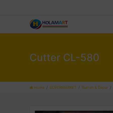
Cutter CL-580
Home
SUPERMARKET
Rumah & Dapur