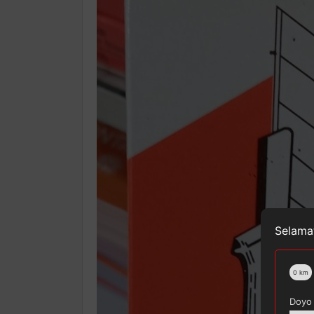
Selamat
0
km
Doyo 