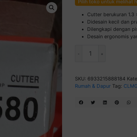
Pilih toko untuk melihat 
Cutter berukuran 1.3
Didesain kecil dan p
Dilengkapi dengan pi
Desain ergonomis y
Kuantitas
Cutter
CL-
580
SKU:
6933215888184
Kate
Rumah & Dapur
Tag:
CLM