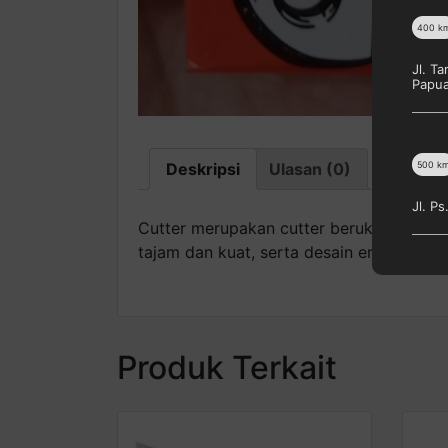
400
k
Jl. T
Papu
500
k
Deskripsi
Ulasan (0)
Jl. P
Cutter merupakan cutter berukuran 1.3 x
tajam dan kuat, serta desain ergonomi
Produk Terkait