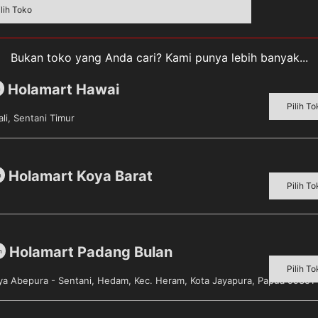
ilih Toko
Bukan toko yang Anda cari? Kami punya lebih banyak...
Holamart Hawai
m
Pilih To
li, Sentani Timur
Holamart Koya Barat
m
Pilih To
Holamart Padang Bulan
m
Pilih To
aya Abepura - Sentani, Hedam, Kec. Heram, Kota Jayapura, Papua 99351