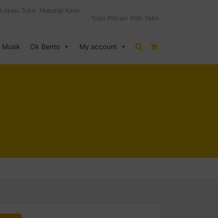
Lokasi Toko
Hubungi Kami
Toko Pilihan:
Pilih Toko
& Musik
Ok Bento
My account
Search
Cart