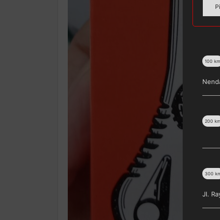
P
100
k
Nenda
200
k
300
k
Jl. R