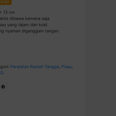
harga
 x 13 cm
raktis dibawa kemana saja
sau yang tajam dan kuat
ang nyaman digenggam tangan
gori:
Peralatan Rumah Tangga
,
Pisau
,
GD