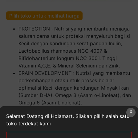
Pilih toko untuk melihat harga
PROTECTION : Nutrisi yang membantu menjaga
saluran cerna untuk proteksi menyeluruh bagi si
Kecil dengan kandungan serat pangan Inulin,
Lactobacillus rhamnosus NCC 4007 &
Bifidobacterium longum NCC 3001. Tinggi
Vitamin A,C,E, & Mineral Selenium dan Zink.
BRAIN DEVELOPMENT : Nutrisi yang membantu
perkembangan otak untuk proses belajar
optimal si Kecil dengan kandungan Minyak Ikan
(Sumber DHA), Omega 3 (Asam α-Linoleat), dan
Omega 6 (Asam Linolenat).
BODY GROWTH : Nutrisi yang membantu
X
Selamat Datang di Holamart. Silakan pillih salah satu
pertumbuhan fisik untuk tumbuh kembang
toko terdekat kami
optimal si Kecil dengan kandungan Protein dan
Kalsium tinggi.