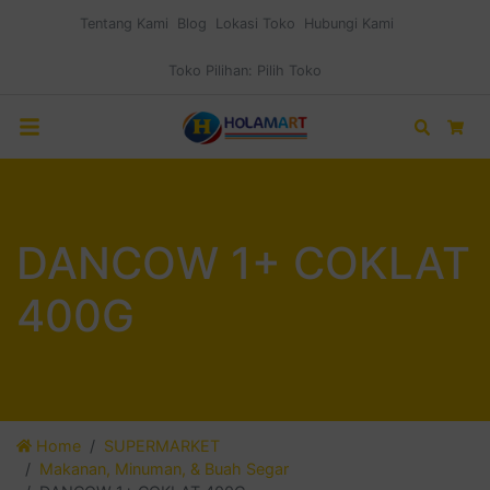
Tentang Kami
Blog
Lokasi Toko
Hubungi Kami
Toko Pilihan:
Pilih Toko
Search
Car
DANCOW 1+ COKLAT
400G
Home
SUPERMARKET
Makanan, Minuman, & Buah Segar