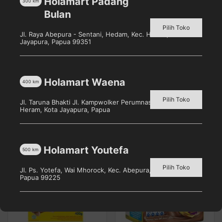
Holamart Padang
EXCELNUTRI+ yang merupakan inovasi terbaru dari
300
km
Bulan
Nestlé Research Centre dengan formula yang telah
disempurnakan. Mengandung 3 nutrisi penting untuk
Pilih Toko
Jl. Raya Abepura - Sentani, Hedam, Kec. Heram, Kota
perlindungan, perkembangan otak, dan pertumbuhan
Jayapura, Papua 99351
fisik.
Holamart Waena
400
km
Pilih Toko
Produk Terkait
Jl. Taruna Bhakti Jl. Kampwolker Perumnas 3, Waena, Kec.
Heram, Kota Jayapura, Papua
Holamart Youtefa
500
km
Pilih Toko
Jl. Ps. Yotefa, Wai Mhorock, Kec. Abepura, Kota Jayapura,
Papua 99225