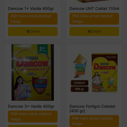
Dancow 1+ Vanila 400gr
Dancow UHT Coklat 110ml
Pilih toko untuk melihat
Pilih toko untuk melihat
harga
harga
Detail
Detail
Dancow 3+ Vanila 400gr
Dancow Fortigro Cokelat
[400 gr]
Pilih toko untuk melihat
Pilih toko untuk melihat
harga
harga