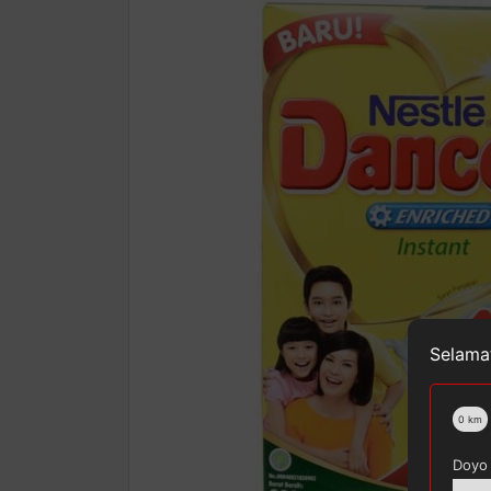
Selamat
0
km
Doyo 