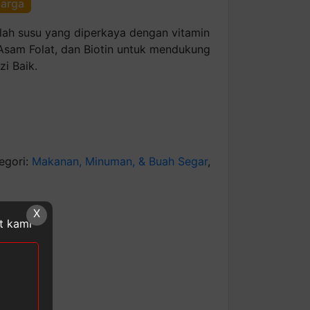
harga
lah susu yang diperkaya dengan vitamin
6, Asam Folat, dan Biotin untuk mendukung
i Baik.
egori:
Makanan, Minuman, & Buah Segar
,
W
X
at kami