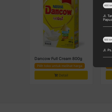
400
k
Jl. T
Papu
500
k
Jl. P
Dancow Full Cream 800g
DA
Pilih toko untuk melihat harga
Pi
Detail