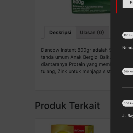
P
Deskripsi
Ulasan (0)
100
k
Nenda
Dancow Instant 800gr adalah Susu yang d
tanda umum Anak Bergizi Baik. Dancow 
diantaranya Protein yang membantu per
tulang, Zink untuk menjaga sistem keke
200
k
Produk Terkait
300
k
Jl. R