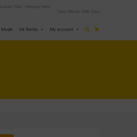
Lokasi Toko
Hubungi Kami
Toko Pilihan:
Pilih Toko
& Musik
Ok Bento
My account
Search
Cart