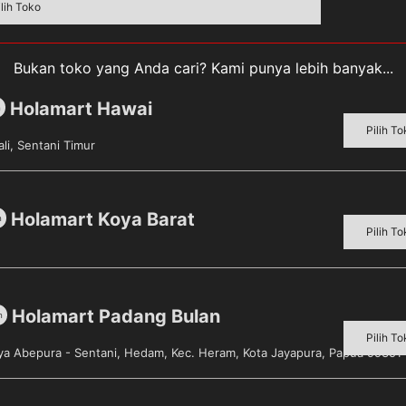
ilih Toko
Bukan toko yang Anda cari? Kami punya lebih banyak...
Holamart Hawai
m
Pilih To
li, Sentani Timur
iperkaya dengan vitamin A, D, C, B1, B2, Niasin, B6, Asam
Instant 800gr mengandung makronutrien dan mikronutrien 
tumbuhan sel otot anak, Kalsium yang membantu pertumbu
balan tubuh anak serta Zat besi sebagai pembentuk sel da
Holamart Koya Barat
m
Pilih To
Holamart Padang Bulan
m
Pilih To
aya Abepura - Sentani, Hedam, Kec. Heram, Kota Jayapura, Papua 99351