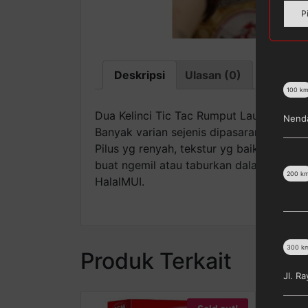
P
Deskripsi
Ulasan (0)
100
k
Dua Kelinci Tic Tac Rumput Laut 90 Gr B
Nenda
Banyak varian sejenis dipasaran utk snack
Pilus yg renyah, tekstur yg baik, dan v
buat ngemil atau taburkan dalam bbrp ma
200
k
HalalMUI.
300
k
Produk Terkait
Jl. R