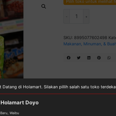
Pilih toko untuk melihat 
Kuantitas
Dua
Kelinci
Tic
Tac
SKU:
8995077602498
Kat
Rumput
Makanan, Minuman, & Bua
Laut
90
Gr
 Datang di Holamart. Silakan pillih salah satu toko terdek
Holamart Doyo
Baru, Waibu