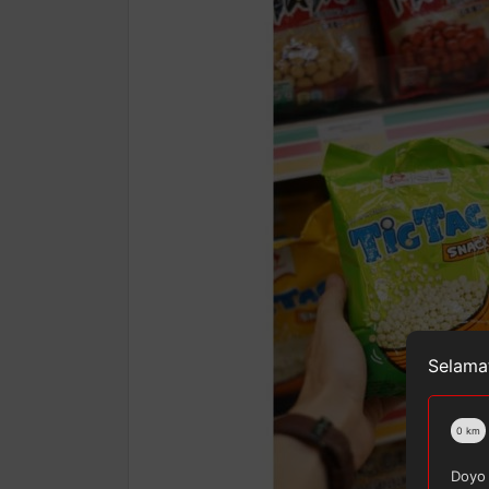
Selamat
0
km
Doyo 