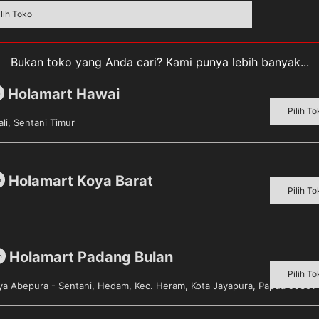
ilih Toko
Bukan toko yang Anda cari? Kami punya lebih banyak...
Holamart Hawai
m
Pilih To
erupa makanan ringan dgn bahan dasar tepung berbentuk but
li, Sentani Timur
 ini, namun di tangan Dua Kelinci, snack ini terasa begitu sp
arian berbagai rasa yg sedap. Dikemas dalam kemasan banta
kanan kesukaan anda seperti mie instan atau kletikan di n
Holamart Koya Barat
m
Pilih To
Holamart Padang Bulan
m
Pilih To
aya Abepura - Sentani, Hedam, Kec. Heram, Kota Jayapura, Papua 99351