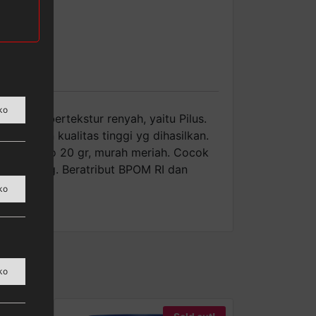
ko
ir2 yg bertekstur renyah, yaitu Pilus.
esial dgn kualitas tinggi yg dihasilkan.
l dgn netto 20 gr, murah meriah. Cocok
asi goreng. Beratribut BPOM RI dan
ko
ko