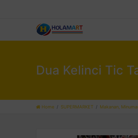
Dua Kelinci Tic 
Home
SUPERMARKET
Makanan, Minuman