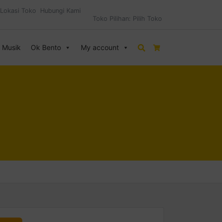
Lokasi Toko
Hubungi Kami
Toko Pilihan:
Pilih Toko
& Musik
Ok Bento
My account
Search
Cart