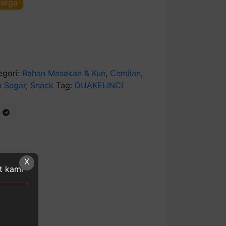
harga
egori:
Bahan Masakan & Kue
,
Cemilan
,
h Segar
,
Snack
Tag:
DUAKELINCI
X
at kami