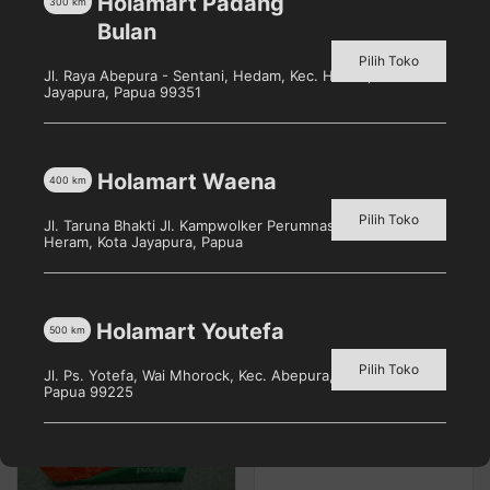
Holamart Padang
300
km
ringan dan kuat, memudahkan Anda menjangkau
Bulan
tempat tersulit sekalipun. Pel karet lantai dengan
Pilih Toko
karet berkualitas yang tidak mudah patah maupun
Jl. Raya Abepura - Sentani, Hedam, Kec. Heram, Kota
Jayapura, Papua 99351
lepas, sehingga genangan air dapat tersapu dengan
sempurna.
Holamart Waena
400
km
Pilih Toko
Jl. Taruna Bhakti Jl. Kampwolker Perumnas 3, Waena, Kec.
Produk Terkait
Heram, Kota Jayapura, Papua
Holamart Youtefa
500
km
Pilih Toko
Jl. Ps. Yotefa, Wai Mhorock, Kec. Abepura, Kota Jayapura,
Papua 99225