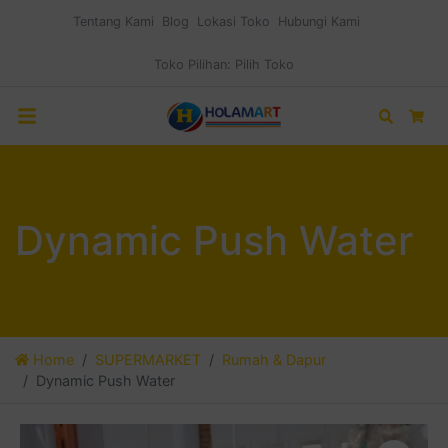
Tentang Kami
Blog
Lokasi Toko
Hubungi Kami
Toko Pilihan:
Pilih Toko
Search
Car
Dynamic Push Water
Home
SUPERMARKET
Rumah & Dapur
Dynamic Push Water