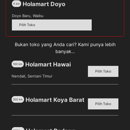
Holamart Doyo
0
km
Pilih toko untuk melihat harga
Doyo Baru, Waibu
Kuantitas
Dynamic
Pilih Toko
Push
Water
Bukan toko yang Anda cari? Kami punya lebih
SKU:
1876426
Kategori:
Peralatan Rumah Tangga
,
banyak...
Rumah & Dapur
Tag:
PELKARET
Holamart Hawai
100
km
Pilih Toko
Nendali, Sentani Timur
Deskripsi
Ulasan (0)
Holamart Koya Barat
200
km
Pilih Toko
Membuang air yang tergenang dipermukaan lantai
lebih mudah dengan Pel Lantai Karet Nagoya.
Dilengkapi dengan gagang plastik panjang yang