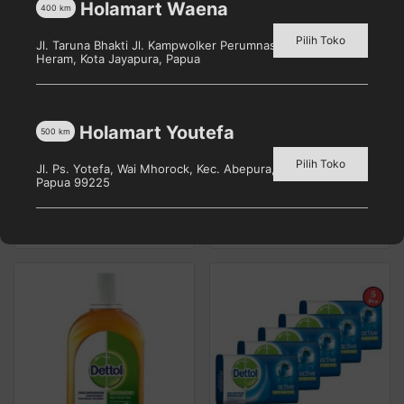
Holamart Waena
400
km
Pilih Toko
Jl. Taruna Bhakti Jl. Kampwolker Perumnas 3, Waena, Kec.
Heram, Kota Jayapura, Papua
Holamart Youtefa
500
km
DETTOL Bar Soap Cool 5
DETTOL Antiseptik
x 105 Gr
500mL
Pilih Toko
Jl. Ps. Yotefa, Wai Mhorock, Kec. Abepura, Kota Jayapura,
Pilih toko untuk melihat
Pilih toko untuk melihat
Papua 99225
harga
harga
Detail
Detail