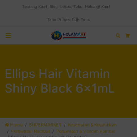
Tentang Kami
Blog
Lokasi Toko
Hubungi Kami
Toko Pilihan:
Pilih Toko
Search
Car
Ellips Hair Vitamin
Shiny Black 6x1mL
Home
SUPERMARKET
Kesehatan & Kecantikan
Perawatan Rambut
Perawatan & Vitamin Rambut