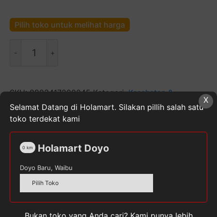
Pilih toko untuk melihat harga
Kuantitas
Ellips
Hair
Vitamin
Shiny
SKU:
8993417200045
Kategori:
Kesehatan &
X
Black
Kecantikan
,
Perawatan & Vitamin Rambut
,
Perawatan
Selamat Datang di Holamart. Silakan pillih salah satu
6x1mL
Rambut
Tag:
ELIPS
toko terdekat kami
Holamart Doyo
0
km
Doyo Baru, Waibu
Deskripsi
Pilih Toko
Ulasan (0)
Bukan toko yang Anda cari? Kami punya lebih