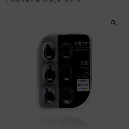
Ellips Hair Vitamin Shiny Black 6x1mL