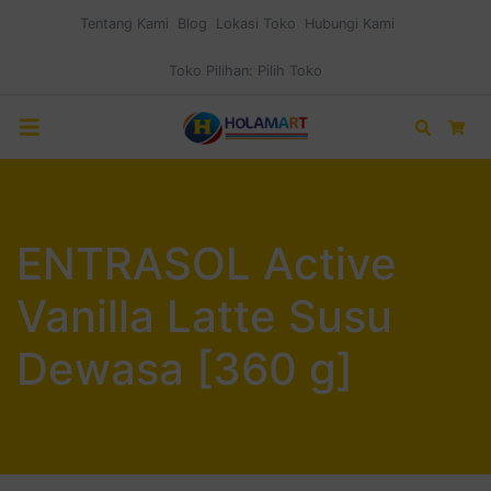
Tentang Kami
Blog
Lokasi Toko
Hubungi Kami
Toko Pilihan:
Pilih Toko
Search
Car
ENTRASOL Active
Vanilla Latte Susu
Dewasa [360 g]