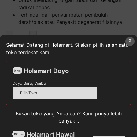
Untuk melindungi organ tubuh dari serangan
radikal bebas
Terhindar dari penyumbatan pembuluh
darah/plak atau Penyakit degeneratif lainnya
Kuantitas
X
ENTRASOL
Selamat Datang di Holamart. Silakan pillih salah satu
Gold
toko terdekat kami
Chocolate
Susu
SKU:
8992802033015
Kategori:
Minuman Kesehatan
,
Holamart Doyo
Dewasa
Susu Bubuk
Tag:
ENTRASOL
0
km
[600
Doyo Baru, Waibu
g]
Pilih Toko
Deskripsi
Bukan toko yang Anda cari? Kami punya lebih
Ulasan (0)
banyak...
Holamart Hawai
100
km