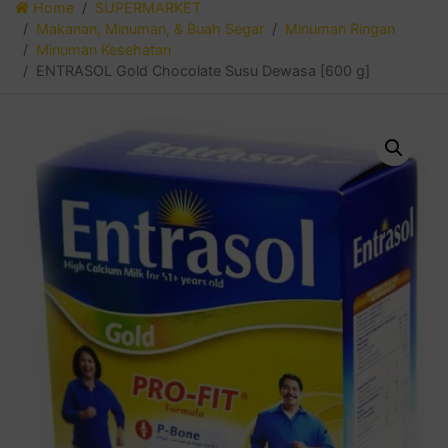
Home
SUPERMARKET
Makanan, Minuman, & Buah Segar
Minuman Ringan
Minuman Kesehatan
ENTRASOL Gold Chocolate Susu Dewasa [600 g]