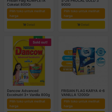
Frisian Flag KOMPLETA
S-26 PROCAL GOLD 3
Cokelat 800Gr
900G
Pilih toko untuk melihat
Pilih toko untuk melihat
harga
harga
Detail
Detail
Sold out!
Dancow Advanced
FRISIAN FLAG KARYA 4-6
Excelnutri 3+ Vanilla 800g
VANILLA 1200Gr
Pilih toko untuk melihat
Pilih toko untuk melihat
harga
harga