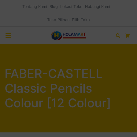
Tentang Kami
Blog
Lokasi Toko
Hubungi Kami
Toko Pilihan:
Pilih Toko
Search
Car
FABER-CASTELL
Classic Pencils
Colour [12 Colour]