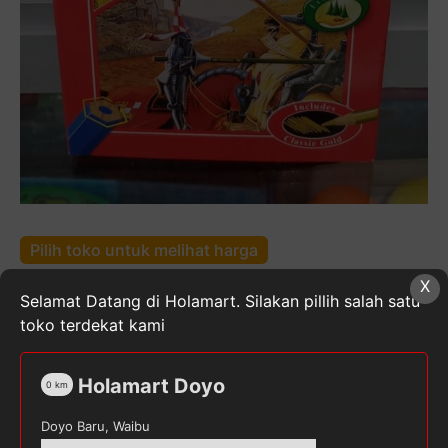
Pilih toko untuk melihat harga
X
Kuantitas
Selamat Datang di Holamart. Silakan pillih salah satu
FABER-
toko terdekat kami
CASTELL
Classic
Holamart Doyo
Pencils
0
km
Kategori:
Alat Tulis Kantor
,
Pensil
Tag:
FABERCASTEL
Colour
Doyo Baru, Waibu
[12