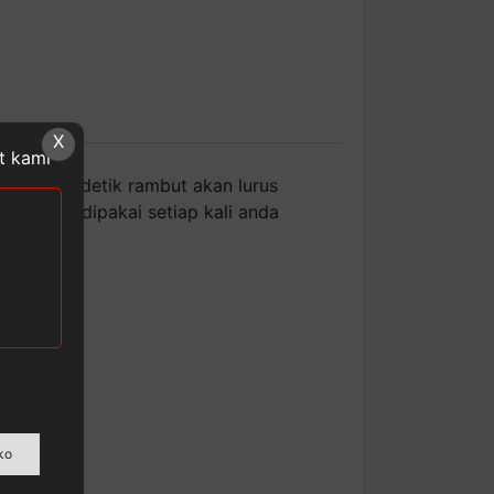
X
at kami
 waktu 5 detik rambut akan lurus
n untuk dipakai setiap kali anda
ko