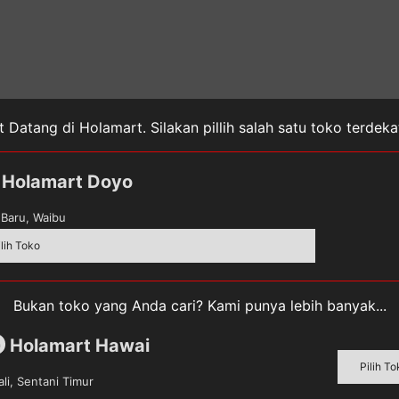
 Datang di Holamart. Silakan pillih salah satu toko terdek
908 Merupakan sisir inovasi pertama di Dunia. Hanya dalam
nyehatkan rambut karena mengandung ION jadi sangat ama
Holamart Doyo
halus.
Baru, Waibu
ilih Toko
t dalam satu waktu
etik pemanasan.
Bukan toko yang Anda cari? Kami punya lebih banyak...
Holamart Hawai
m
Pilih To
li, Sentani Timur