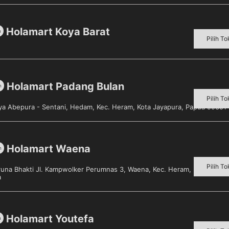
Holamart Koya Barat
m
Pilih To
Holamart Padang Bulan
 30 detik
m
Pilih To
aya Abepura - Sentani, Hedam, Kec. Heram, Kota Jayapura, Papua 99351
etik.
Holamart Waena
m
Pilih To
aruna Bhakti Jl. Kampwolker Perumnas 3, Waena, Kec. Heram, Kota Jayap
a
Holamart Youtefa
m