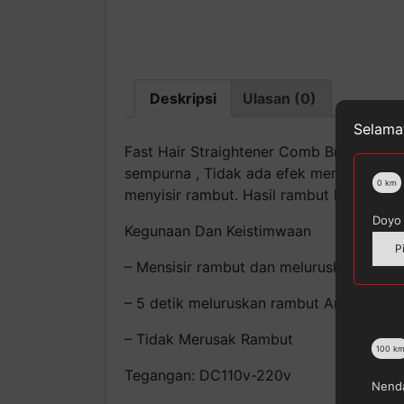
Deskripsi
Ulasan (0)
Selamat
Fast Hair Straightener Comb Brush ASL 
sempurna , Tidak ada efek membakar, Me
0
km
menyisir rambut. Hasil rambut lurus dan 
Doyo 
Kegunaan Dan Keistimwaan
P
– Mensisir rambut dan meluruskan rambu
– 5 detik meluruskan rambut Anda, 30 d
– Tidak Merusak Rambut
100
k
Tegangan: DC110v-220v
Nenda