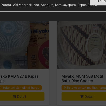
Pilih To
s. Yotefa, Wai Mhorock, Kec. Abepura, Kota Jayapura, Papua 99225
yako KAD 927 B Kipas
Miyako MCM 508 Motif
gin
Batik Rice Cooker
lih toko untuk melihat harga
Pilih toko untuk melihat harg
Detail
Detail