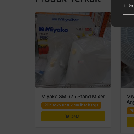
Jl. P
Miyako SM 625 Stand Mixer
Mi
An
Pilih toko untuk melihat harga
Pi
Detail