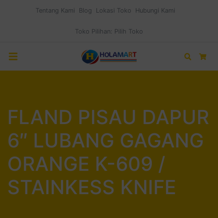
Tentang Kami
Blog
Lokasi Toko
Hubungi Kami
Toko Pilihan:
Pilih Toko
Search
Car
FLAND PISAU DAPUR
6″ LUBANG GAGANG
ORANGE K-609 /
STAINKESS KNIFE