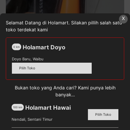
X
Selamat Datang di Holamart. Silakan pillih salah satu
toko terdekat kami
Holamart Doyo
0
km
Doyo Baru, Waibu
Pilih Toko
Bukan toko yang Anda cari? Kami punya lebih
banyak...
Pilih toko untuk melihat harga
Holamart Hawai
Kuantitas
100
km
FLAND
Pilih Toko
Nendali, Sentani Timur
PISAU
DAPUR