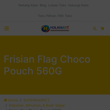
Tentang Kami
Blog
Lokasi Toko
Hubungi Kami
Toko Pilihan:
Pilih Toko
Search
Car
Frisian Flag Choco
Pouch 560G
Home
SUPERMARKET
Makanan, Minuman, & Buah Segar