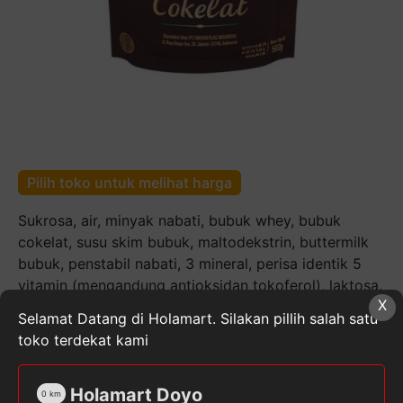
Pilih toko untuk melihat harga
Sukrosa, air, minyak nabati, bubuk whey, bubuk
cokelat, susu skim bubuk, maltodekstrin, buttermilk
bubuk, penstabil nabati, 3 mineral, perisa identik 5
vitamin (mengandung antioksidan tokoferol), laktosa.
X
Selamat Datang di Holamart. Silakan pillih salah satu
Kuantitas
toko terdekat kami
Frisian
Flag
Choco
Holamart Doyo
0
km