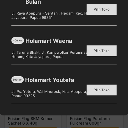
Bulan
g hadir dengan rasa manis alami
Pilih Toko
yang dapat mecerahkan hari Anda.
Jl. Raya Abepura - Sentani, Hedam, Kec. Heram, Kota
Jayapura, Papua 99351
Holamart Waena
Produk Terkait
400
km
Pilih Toko
Jl. Taruna Bhakti Jl. Kampwolker Perumnas 3, Waena, Kec.
Heram, Kota Jayapura, Papua
Holamart Youtefa
500
km
Pilih Toko
Jl. Ps. Yotefa, Wai Mhorock, Kec. Abepura, Kota Jayapura,
Papua 99225
Frisian Flag SKM Krimer
Frisian Flag Purefarm
Sachet 6 X 40g
Fullcream 800gr