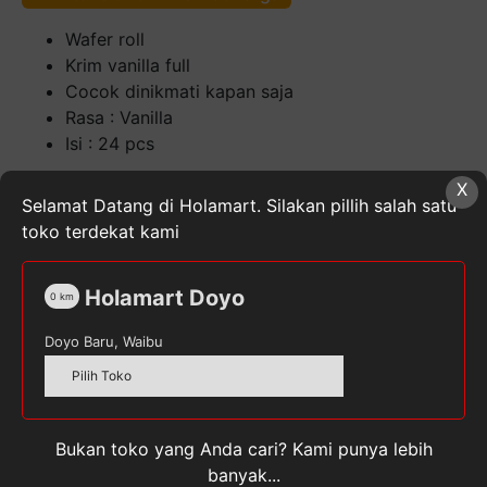
Wafer roll
Krim vanilla full
Cocok dinikmati kapan saja
Rasa : Vanilla
Isi : 24 pcs
Kuantitas
X
Selamat Datang di Holamart. Silakan pillih salah satu
FULLO
toko terdekat kami
Vanilla
Wafer
[24
SKU:
8991102381017
Kategori:
Cemilan
,
Makanan,
Holamart Doyo
0
km
pcs/11g]
Minuman, & Buah Segar
,
Snack
Tag:
FULLO
Doyo Baru, Waibu
Pilih Toko
Bukan toko yang Anda cari? Kami punya lebih
Deskripsi
banyak...