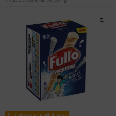
FULLO Vanilla Wafer [24 pcs/11g]
Pilih toko untuk melihat harga