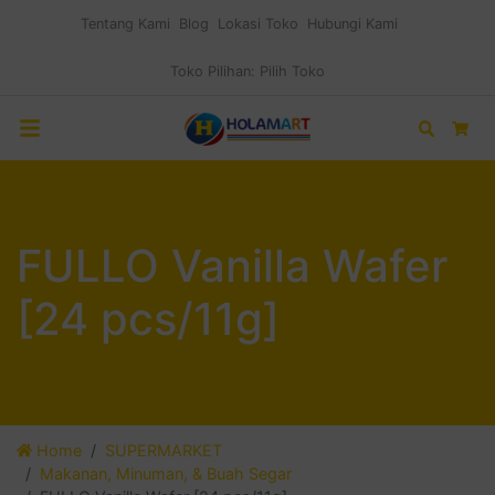
Tentang Kami
Blog
Lokasi Toko
Hubungi Kami
Toko Pilihan:
Pilih Toko
Search
Car
FULLO Vanilla Wafer
[24 pcs/11g]
Home
SUPERMARKET
Makanan, Minuman, & Buah Segar