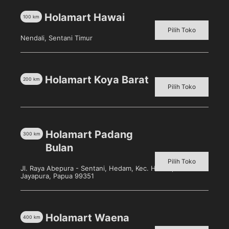
Ulasan (0)
Holamart Hawai
100
km
FULLO Vanilla merupakan wafer roll dengan krim
Pilih Toko
Nendali, Sentani Timur
vanilla yang full, cocok dinikmati saat santai di rumah
ataupun saat bepergian. Fullo twist ini hadir dalam
rasa yang vanila yang memberikan sensasi
Holamart Koya Barat
kenikmatan lebih untuk Anda.
200
km
Pilih Toko
Produk Terkait
Holamart Padang
300
km
Bulan
Pilih Toko
Jl. Raya Abepura - Sentani, Hedam, Kec. Heram, Kota
Jayapura, Papua 99351
Holamart Waena
400
km