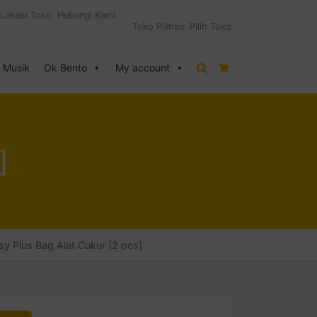
Lokasi Toko
Hubungi Kami
Toko Pilihan:
Pilih Toko
& Musik
Ok Bento
My account
Search
Cart
]
isy Plus Bag Alat Cukur [2 pcs]