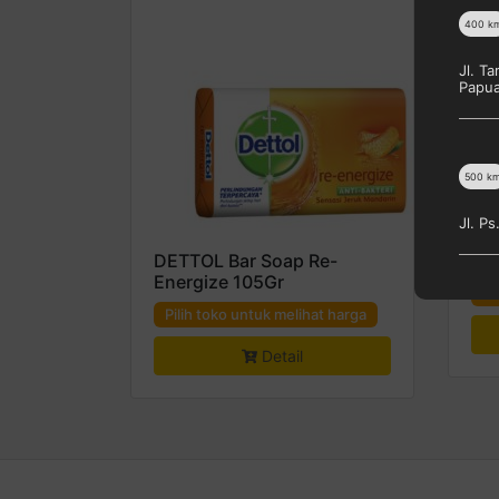
400
k
Jl. T
Papu
500
k
Jl. P
DETTOL Bar Soap Re-
DE
Energize 105Gr
Pi
Pilih toko untuk melihat harga
Detail