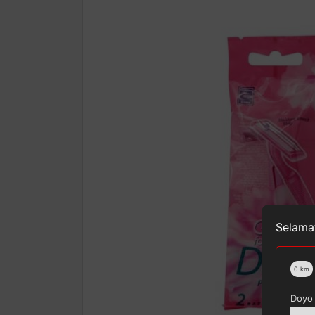
Selamat
0
km
Doyo 