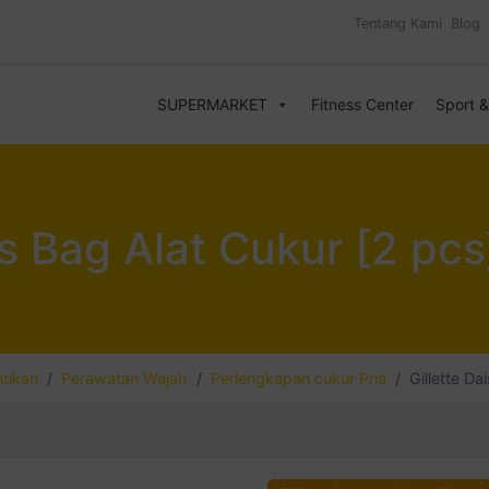
Tentang Kami
Blog
SUPERMARKET
Fitness Center
Sport 
us Bag Alat Cukur [2 pcs
tikan
Perawatan Wajah
Perlengkapan cukur Pria
Gillette Da