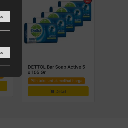
ko
ura,
ko
DETTOL Bar Soap Active 5
x 105 Gr
a
Pilih toko untuk melihat harga
Detail