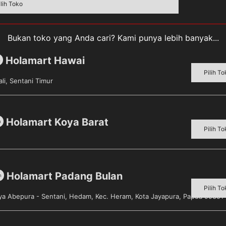
ilih Toko
Bukan toko yang Anda cari? Kami punya lebih banyak...
Holamart Hawai
m
Pilih To
li, Sentani Timur
cs] merupakan pisau cukur khusus pria dengan pisau tipis 
t pisau cukur ini sangat aman digunakan sehingga dapat t
an dapat menjadikan kulit Anda tetap halus ketika sehabi
 Sangat cocok untuk digunakan oleh Anda para pria dalam m
Holamart Koya Barat
m
Pilih To
Holamart Padang Bulan
m
Pilih To
aya Abepura - Sentani, Hedam, Kec. Heram, Kota Jayapura, Papua 99351