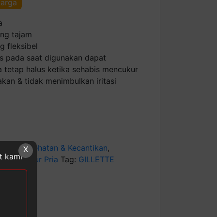
harga
a
ang tajam
 fleksibel
s pada saat digunakan dapat
a tetap halus ketika sehabis mencukur
an & tidak menimbulkan iritasi
egori:
Kesehatan & Kecantikan
,
X
at kami
kapan cukur Pria
Tag:
GILLETTE