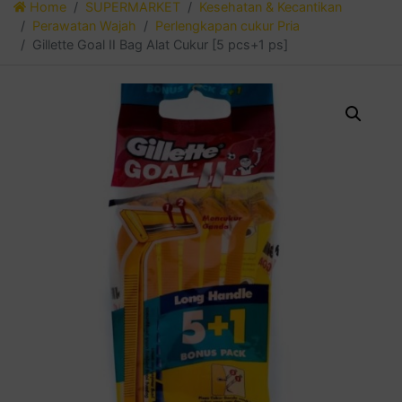
Home
SUPERMARKET
Kesehatan & Kecantikan
Perawatan Wajah
Perlengkapan cukur Pria
Gillette Goal II Bag Alat Cukur [5 pcs+1 ps]