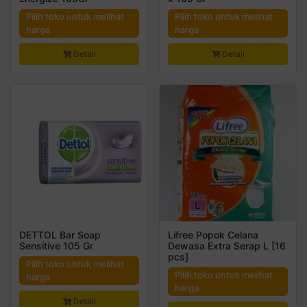
Pilih toko untuk melihat
Pilih toko untuk melihat
harga
harga
Detail
Detail
DETTOL Bar Soap
Lifree Popok Celana
Sensitive 105 Gr
Dewasa Extra Serap L [16
pcs]
Pilih toko untuk melihat
Pilih toko untuk melihat
harga
harga
Detail