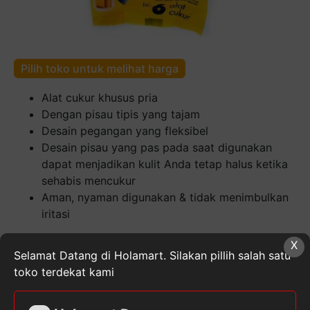
Pilih toko untuk melihat harga
Alat cukur khusus pria
Dengan pisau tipis yang tajam
Desain pegangan yang fleksibel
Desain pisau yang pas pada saat digunakan
dapat menjadikan kulit Anda tetap halus ketika
sehabis mencukur
Aman, nyaman digunakan & tidak menimbulkan
iritasi
Kuantitas
X
Selamat Datang di Holamart. Silakan pillih salah satu
Gillette
toko terdekat kami
Goal
II
Bag
SKU:
7702018017409
Kategori:
Kesehatan &