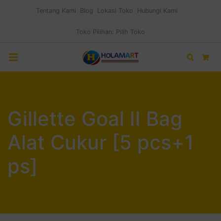
Tentang Kami
Blog
Lokasi Toko
Hubungi Kami
Toko Pilihan:
Pilih Toko
Search
Car
Gillette Goal II Bag
Alat Cukur [5 pcs+1
ps]