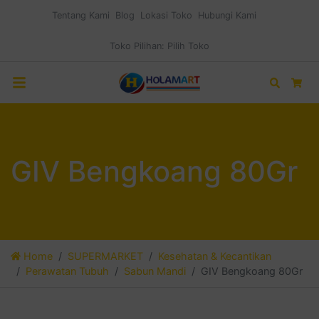
Tentang Kami
Blog
Lokasi Toko
Hubungi Kami
Toko Pilihan:
Pilih Toko
Search
Car
GIV Bengkoang 80Gr
Home
SUPERMARKET
Kesehatan & Kecantikan
Perawatan Tubuh
Sabun Mandi
GIV Bengkoang 80Gr