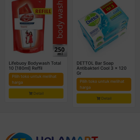
Lifebuoy Bodywash Total
DETTOL Bar Soap
10 [180ml] Reffil
Antibakteri Cool 3 x 120
Gr
Pilih toko untuk melihat
Pilih toko untuk melihat
harga
harga
Detail
Detail