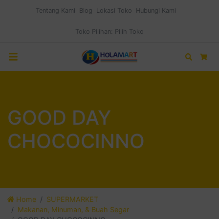
Tentang Kami
Blog
Lokasi Toko
Hubungi Kami
Toko Pilihan:
Pilih Toko
Search
Car
GOOD DAY
CHOCOCINNO
Home
SUPERMARKET
Makanan, Minuman, & Buah Segar