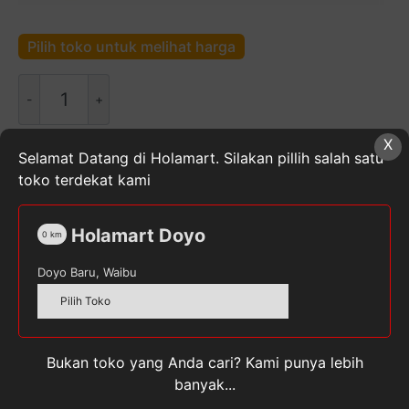
Pilih toko untuk melihat harga
Kuantitas
GOOD
DAY
X
CHOCOCINNO
Selamat Datang di Holamart. Silakan pillih salah satu
SKU:
8991002103832
Kategori:
Makanan & Minuman
toko terdekat kami
Instan
,
Makanan, Minuman, & Buah Segar
,
Minuman
Instan
Tag:
GOODDAY
Holamart Doyo
0
km
Doyo Baru, Waibu
Pilih Toko
Deskripsi
Bukan toko yang Anda cari? Kami punya lebih
Ulasan (0)
banyak...