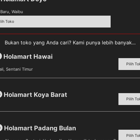
Baru, Waibu
ilih Toko
Bukan toko yang Anda cari? Kami punya lebih banyak...
Holamart Hawai
m
Pilih To
li, Sentani Timur
Holamart Koya Barat
m
Pilih To
s isi 16 Batang] merupakan rokok yang terbuat dari padu
rasa yang khas. Selain itu, dibungkus dengan kemasan yang
Holamart Padang Bulan
m
Pilih To