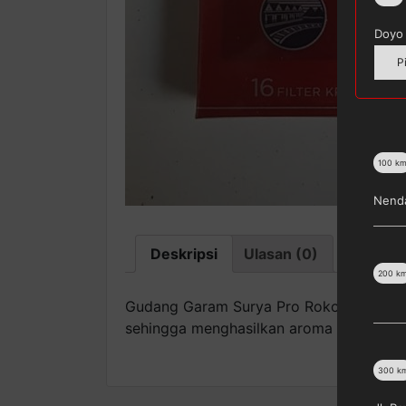
Doyo 
P
100
k
Nenda
Deskripsi
Ulasan (0)
200
k
Gudang Garam Surya Pro Rokok [1 Bungku
sehingga menghasilkan aroma serta cita 
300
k