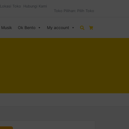
Lokasi Toko
Hubungi Kami
Toko Pilihan:
Pilih Toko
& Musik
Ok Bento
My account
Search
Cart