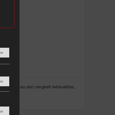
ko
ko
an tembakau dan cengkeh berkualitas,
 rapi.
ko