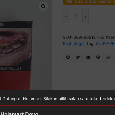
Pilih toko untuk melihat 
Kuantitas
Gudang
Garam
Surya
Pro
SKU:
8998989121163
Kate
16
Buah Segar
Tag:
SURYAPR
 Datang di Holamart. Silakan pillih salah satu toko terdek
Holamart Doyo