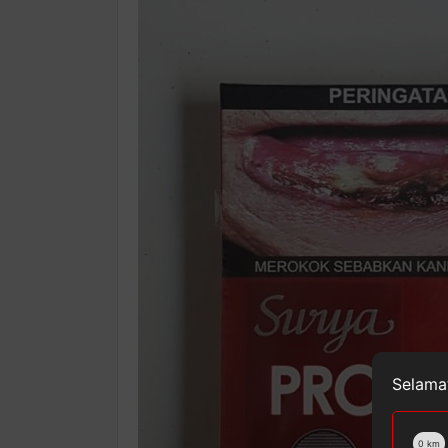
Selamat
0
km