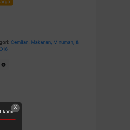
harga
gori:
Cemilan
,
Makanan, Minuman, &
O16
X
at kami