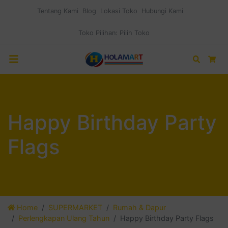
Tentang Kami
Blog
Lokasi Toko
Hubungi Kami
Toko Pilihan:
Pilih Toko
Search
Car
Happy Birthday Party
Flags
Home
SUPERMARKET
Rumah & Dapur
Perlengkapan Ulang Tahun
Happy Birthday Party Flags