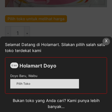
Pilih toko untuk melihat harga
Kuantitas
Happy
X
Birthday
Selamat Datang di Holamart. Silakan pillih salah satu
Party
toko terdekat kami
Flags
SKU:
6800856851221
Kategori:
Perlengkapan Ulang
Tahun
Tag:
PARTYFLAGS
Holamart Doyo
0
km
Doyo Baru, Waibu
Pilih Toko
Deskripsi
Ulasan (0)
Bukan toko yang Anda cari? Kami punya lebih
banyak...