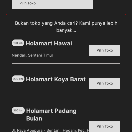
Alamat email Anda tidak akan dipublikasikan.
Ruas
Pilih Toko
yang wajib ditandai
*
Your rating
Bukan toko yang Anda cari? Kami punya lebih
banyak...
Holamart Hawai
100
km
Pilih Toko
Nendali, Sentani Timur
Holamart Koya Barat
200
km
Pilih Toko
Simpan nama, email, dan situs web saya pada
peramban ini untuk komentar saya berikutnya.
Holamart Padang
300
km
Bulan
Pilih Toko
Jl. Raya Abepura - Sentani, Hedam, Kec. Heram, Kota