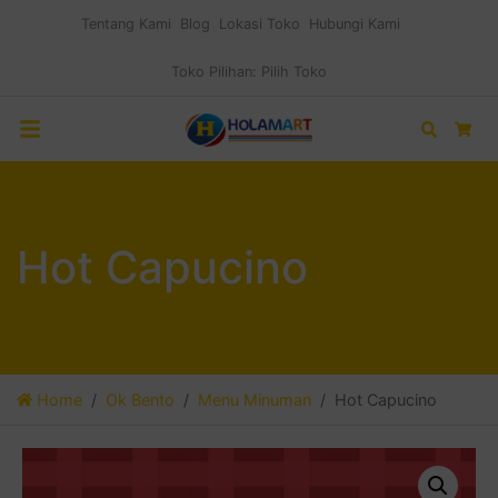
Tentang Kami
Blog
Lokasi Toko
Hubungi Kami
Toko Pilihan:
Pilih Toko
Search
Car
Hot Capucino
Home
Ok Bento
Menu Minuman
Hot Capucino