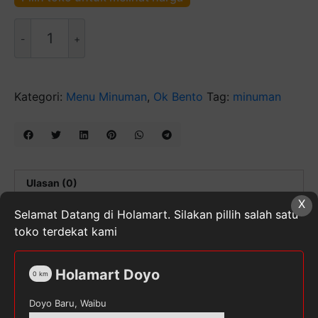
Kuantitas
Hot
Capucino
Kategori:
Menu Minuman
,
Ok Bento
Tag:
minuman
Ulasan (0)
X
Selamat Datang di Holamart. Silakan pillih salah satu
Ulasan
toko terdekat kami
Belum ada ulasan.
Holamart Doyo
0
km
Jadilah yang pertama memberikan ulasan “Hot
Capucino”
Doyo Baru, Waibu